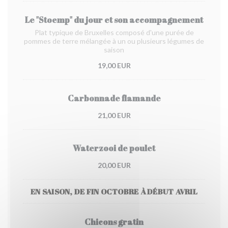
Le "Stoemp" du jour et son accompagnement
Plat typique de Bruxelles composé d'une purée de
pommes de terre mélangée à un ou plusieurs légumes de
saison
19,00 EUR
Carbonnade flamande
21,00 EUR
Waterzooi de poulet
20,00 EUR
EN SAISON, DE FIN OCTOBRE À DÉBUT AVRIL
Chicons gratin