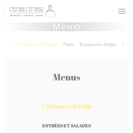
Панель управления cookies
Меню
C'est bon c'est Belge
Plats
Et pour nos Ketjes
C'est
Menus
C'est bon c'est Belge
ENTRÉES ET SALADES