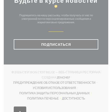
Будьте в курсе новостей
*
Подпишитесь на нашу рассылку, чтобы получать от нас по
электронной почте персонализированные сообщения и
маркетинговые предложения.
ПОДПИСАТЬСЯ
© 2026 C'EST BON C'EST BELGE — ВЕБ-СТРАНИЦА РЕСТОРАНА
((ОТКРЫВАЕТСЯ В НОВОМ О
СОЗДАНА
ZENCHEF
ПРЕДУПРЕЖДЕНИЕ ОБ ОТКАЗЕ ОТ ОТВЕТСТВЕННОСТИ
((ОТКРЫВАЕТСЯ В НОВОМ ОКНЕ))
УСЛОВИЯ ИСПОЛЬЗОВАНИЯ
((ОТКРЫВАЕТСЯ В НОВОМ ОКНЕ))
ПОЛИТИКА ЗАЩИТЫ ПЕРСОНАЛЬНЫХ ДАННЫХ
((ОТКРЫВАЕТСЯ В НОВОМ ОКНЕ))
ПОЛИТИКА ПЕЧЕНЬЕ
ДОСТУПНОСТЬ
((ОТКРЫВАЕТСЯ В НОВОМ ОКНЕ))
((ОТКРЫВАЕТСЯ В НОВОМ