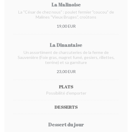
La Malinoise
La "César de chez nous" : poulet fermier "coucou" de
Malines "Vieux Bruges", croûtons
19,00 EUR
La Dinantaise
Un assortiment de charcuteries de la ferme de
Sauvenière (Foie gras, magret fumé, gesiers, rillettes,
terrine) et sa garniture
23,00 EUR
PLATS
Possibilité d'emporter
DESSERTS
Dessert du jour