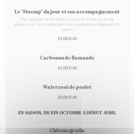
Le "Stoemp" du jour et son accompagnement
Plat typique de Bruxelles composé d'une purée de
pommes de terre mélangée à un ou plusieurs légumes de
saison
19,00 EUR
Carbonnade flamande
21,00 EUR
Waterzooi de poulet
20,00 EUR
EN SAISON, DE FIN OCTOBRE À DÉBUT AVRIL
Chicons gratin