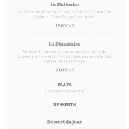
La Malinoise
La "César de chez nous" : poulet fermier "coucou" de
Malines "Vieux Bruges", croûtons
19,00 EUR
La Dinantaise
Un assortiment de charcuteries de la ferme de
Sauvenière (Foie gras, magret fumé, gesiers, rillettes,
terrine) et sa garniture
23,00 EUR
PLATS
Possibilité d'emporter
DESSERTS
Dessert du jour