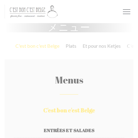
クッキー利用の管理について
メニュー
C'est bon c'est Belge
Plats
Et pour nos Ketjes
C'est
Menus
C'est bon c'est Belge
ENTRÉES ET SALADES