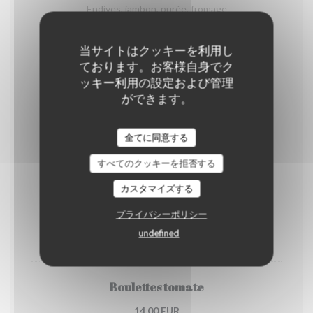
Endives, jambon, purée, fromage
23,00 EUR
当サイトはクッキーを利用し
ております。お客様自身でク
Bruxiflette
ッキー利用の設定および管理
Pomme de terre, chicons, lardons, fromage
ができます。
23,00 EUR
全てに同意する
Et pour nos Ketjes
すべてのクッキーを拒否する
Gamins
カスタマイズする
10,00 EUR
プライバシーポリシー
undefined
PLAT AU CHOIX
Boulettes tomate
14,00 EUR