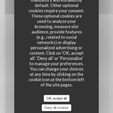
Endives, jambon, purée, fromage
default. Other optional
cookies require your consent.
23,00 EUR
These optional cookies are
used to analyze your
browsing, measure site
Bruxiflette
audience, provide features
Pomme de terre, chicons, lardons, fromage
(e.g., related to social
23,00 EUR
networks) or display
personalized advertising or
content. Click on 'OK, accept
Et pour nos Ketjes
all', 'Deny all' or 'Personalize'
to manage your preferences.
Gamins
You can change your choices
10,00 EUR
at any time by clicking on the
cookie icon at the bottom left
of the site pages.
PLAT AU CHOIX
OK, accept all
Boulettes tomate
Deny all cookies
14,00 EUR