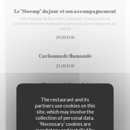
Le "Stoemp" du jour et son accompagnement
Plat typique de Bruxelles composé d'une purée de
pommes de terre mélangée à un ou plusieurs légumes de
saison
19,00 EUR
Carbonnade flamande
21,00 EUR
Waterzooi de poulet
20,00 EUR
The restaurant and its
partners use cookies on this
EN SAISON, DE FIN OCTOBRE À DÉBUT AVRIL
site, which may involve the
collection of personal data.
'Necessary' cookies are
Chicons gratin
mandatory and installed by