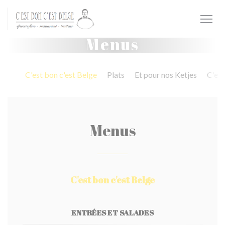
Personalizing your cookie choices
Menus
C'est bon c'est Belge
Plats
Et pour nos Ketjes
C'est
Menus
C'est bon c'est Belge
ENTRÉES ET SALADES