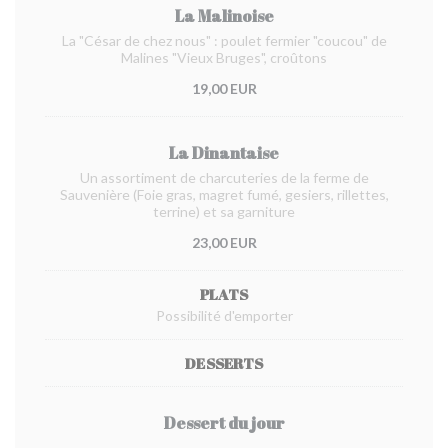
La Malinoise
La "César de chez nous" : poulet fermier "coucou" de
Malines "Vieux Bruges", croûtons
19,00 EUR
La Dinantaise
Un assortiment de charcuteries de la ferme de
Sauvenière (Foie gras, magret fumé, gesiers, rillettes,
terrine) et sa garniture
23,00 EUR
PLATS
Possibilité d'emporter
DESSERTS
Dessert du jour