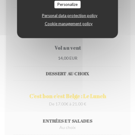
Personalize
Personal data protection policy
Stoemp saucisse
Cookie management policy
14,00 EUR
Vol au vent
14,00 EUR
DESSERT AU CHOIX
C'est bon c'est Belge : Le Lunch
De 17.00€ à 21.00 €
ENTRÉES ET SALADES
Au choix