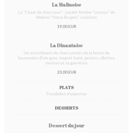
La Malinoise
La "César de chez nous" : poulet fermier "coucou" de
Malines "Vieux Bruges", croûtons
19,00 EUR
La Dinantaise
Un assortiment de charcuteries de la ferme de
Sauvenière (Foie gras, magret fumé, gesiers, rillettes,
terrine) et sa garniture
23,00 EUR
PLATS
Possibilité d'emporter
DESSERTS
Dessert du jour