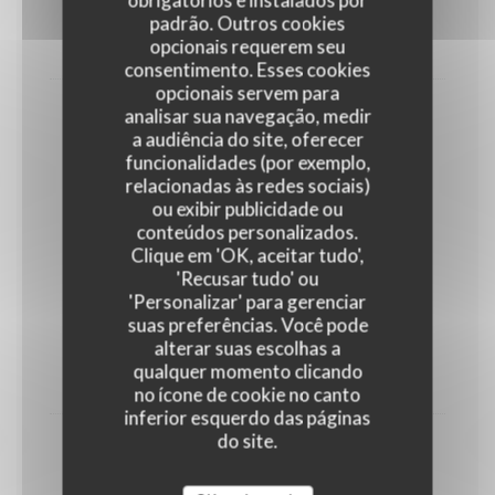
Endives, jambon, purée, fromage
padrão. Outros cookies
opcionais requerem seu
23,00 EUR
consentimento. Esses cookies
opcionais servem para
analisar sua navegação, medir
Bruxiflette
a audiência do site, oferecer
Pomme de terre, chicons, lardons, fromage
funcionalidades (por exemplo,
23,00 EUR
relacionadas às redes sociais)
ou exibir publicidade ou
conteúdos personalizados.
Et pour nos Ketjes
Clique em 'OK, aceitar tudo',
'Recusar tudo' ou
Gamins
'Personalizar' para gerenciar
10,00 EUR
suas preferências. Você pode
alterar suas escolhas a
qualquer momento clicando
PLAT AU CHOIX
no ícone de cookie no canto
inferior esquerdo das páginas
do site.
Boulettes tomate
14,00 EUR