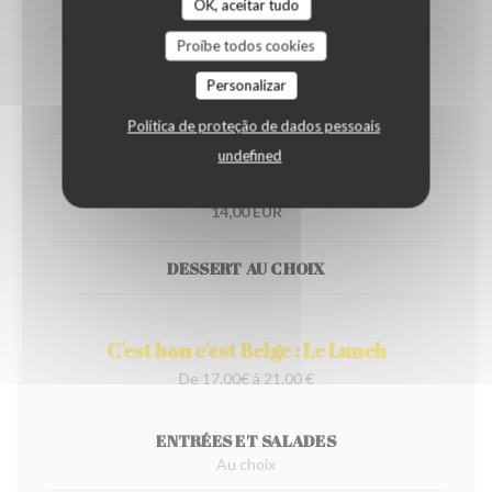
OK, aceitar tudo
Proíbe todos cookies
Stoemp saucisse
Personalizar
14,00 EUR
Política de proteção de dados pessoais
undefined
Vol au vent
14,00 EUR
DESSERT AU CHOIX
C'est bon c'est Belge : Le Lunch
De 17.00€ à 21.00 €
ENTRÉES ET SALADES
Au choix