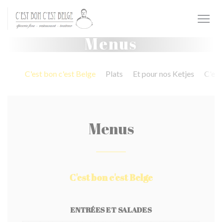
Painel de Gerenciamento de Cookies
Menus
C'est bon c'est Belge
Plats
Et pour nos Ketjes
C'est
Menus
C'est bon c'est Belge
ENTRÉES ET SALADES