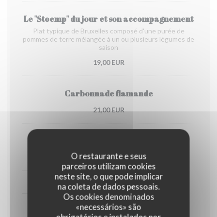
Le "Stoemp" du jour et son accompagnement
Plat typique de Bruxelles composé d'une purée de
pommes de terre mélangée à un ou plusieurs légumes de
saison
19,00 EUR
Carbonnade flamande
21,00 EUR
Waterzooi de poulet
O restaurante e seus
20,00 EUR
parceiros utilizam cookies
neste site, o que pode implicar
EN SAISON, DE FIN OCTOBRE À DÉBUT AVRIL
na coleta de dados pessoais.
Os cookies denominados
«necessários» são
Chicons gratin
obrigatórios e instalados por