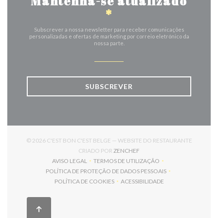
Mantenha-se atualizado
*
Subscrever a nossa newsletter para receber comunicações
personalizadas e ofertas de marketing por correio eletrónico da
nossa parte.
SUBSCREVER
© 2026 C'EST BON C'EST BELGE — WEBSITE DO RESTAURANTE
((ABRE NUMA NOVA JANELA)
CRIADO POR
ZENCHEF
AVISO LEGAL
TERMOS DE UTILIZAÇÃO
((ABRE NUMA NOVA JANELA))
((ABRE NUMA NOVA JANELA))
POLÍTICA DE PROTEÇÃO DE DADOS PESSOAIS
((ABRE NUMA NOVA JANELA))
POLÍTICA DE COOKIES
ACESSIBILIDADE
((ABRE NUMA NOVA JANELA))
((ABRE NUMA NOVA JANELA