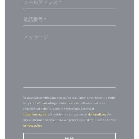
In accordance with data protection regulations, you have the right
to opt out of marketing communications. UK residents can
register with the Telephone Preference Service at
tpsonline.org.uk
. US residents can register at
donotcall.gov
. For
more information about how we process your data, please see our
privacy policy
.