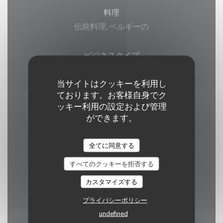
料理
伝統料理, ベルギーの
ビジネスタイプ
伝統的なレストラン, デリカテッセン
当サイトはクッキーを利用し
ております。お客様自身でク
サービス
ッキー利用の設定および管理
離れて, 屋根付きテラス, 貸し切り, 公共の駐車
ができます。
場, WI-FI, デリ
全てに同意する
ご利用可能なお支払い方法
すべてのクッキーを拒否する
ユーロカード /マスターカード, EN - バンコク/
カスタマイズする
ミスター・キャッシュ, 現金, ビザ, カルトブルー
プライバシーポリシー
undefined