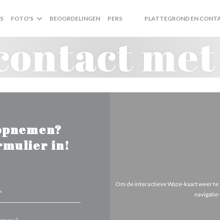
S
FOTO'S
BEOORDELINGEN
PERS
PLATTEGROND EN CONT
((OPENT IN EEN NIEUW VENSTE
((OPENT IN EEN NIEUW VENS
ontact met
 opnemen?
rmulier in!
Om de interactieve Waze-kaart weer te
navigatie