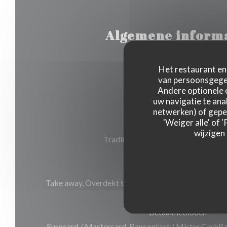
Algemene inform
Het restaurant en 
van persoonsgegev
Keuken
Andere optionele 
Traditionele keuken, Belgisc
uw navigatie te anal
netwerken) of geper
'Weiger alle' of
Soort bedrijf
wijzigen
Traditioneel restaurant, delicatess
Diensten
Take away, Overdekt terras, Private Hire, openbare p
Betaalmethoden
Eurocard / Mastercard, Bancontact / Mister CashBa