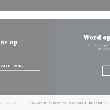
Word op
ns op
Schrijf je in op
marketing
IVATISERING
((OPENT IN EEN NIEUW VENSTER))
DOOR
ZENCHEF
DISCLAIMER
GEBRUIKSVOORWAARDEN
BELEID BESC
((OPENT IN EEN NIEUW VENSTER))
((OPENT IN EEN NIEUW VENST