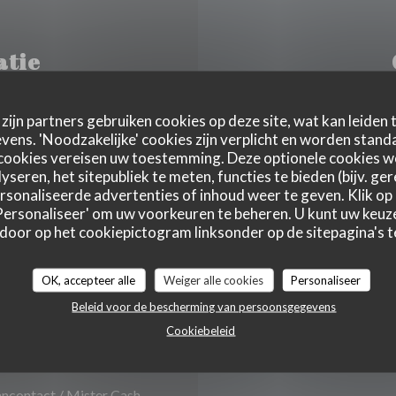
atie
zijn partners gebruiken cookies op deze site, wat kan leiden
ens. 'Noodzakelijke' cookies zijn verplicht en worden standa
Maa
-
Woe
cookies vereisen uw toestemming. Deze optionele cookies 
h
yseren, het sitepubliek te meten, functies te bieden (bijv. ge
sonaliseerde advertenties of inhoud weer te geven. Klik op '
Don
-
Zat
 'Personaliseer' om uw voorkeuren te beheren. U kunt uw keu
 door op het cookiepictogram linksonder op de sitepagina's te
enwinkel
Zondag
OK, accepteer alle
Weiger alle cookies
Personaliseer
Beleid voor de bescherming van persoonsgegevens
arkeerplaats, WIFI, deli
Cookiebeleid
ncontact / Mister Cash,