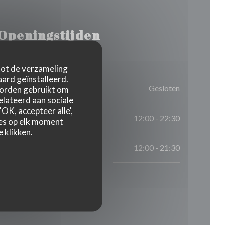
Openingstijden
 tot de verzameling
ard geïnstalleerd.
Gesloten
worden gebruikt om
relateerd aan sociale
OK, accepteer alle',
12:00 - 22:30
zes op elk moment
 klikken.
12:00 - 21:30