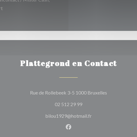
rt
Plattegrond en Contact
((opent in een
Rue de Rollebeek 3-5 1000 Bruxelles
02 512 29 99
bilou1929@hotmail.fr
Facebook ((opent in een nie