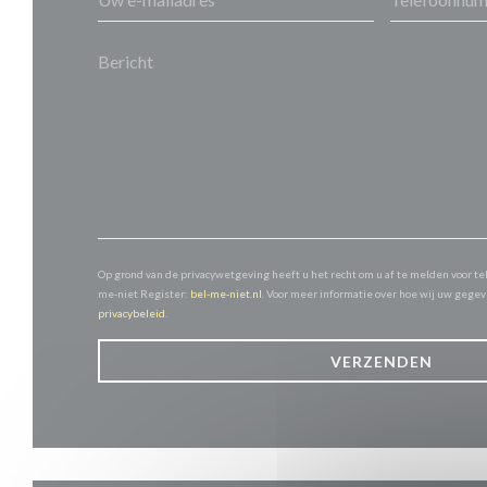
Op grond van de privacywetgeving heeft u het recht om u af te melden voor te
me-niet Register:
bel-me-niet.nl
. Voor meer informatie over hoe wij uw gege
privacybeleid
.