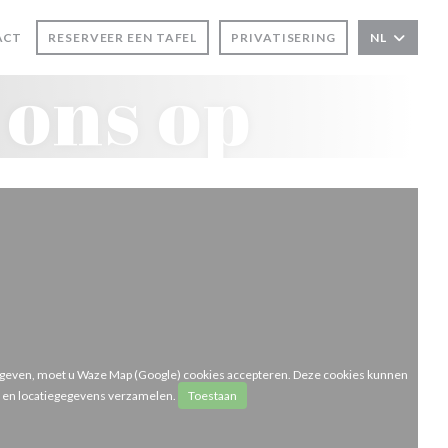
ACT
RESERVEER EEN TAFEL
PRIVATISERING
NL
R))
TER))
 ons op
 geven, moet u Waze Map (Google) cookies accepteren. Deze cookies kunnen
- en locatiegegevens verzamelen.
Toestaan