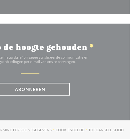
 de hoogte gehouden
*
 onze nieuwsbrief om gepersonaliseerde communicatie en
aanbiedingen per e-mail van ons te ontvangen.
ABONNEREN
HERMING PERSOONSGEGEVENS
COOKIES BELEID
TOEGANKELIJKHEID
ER))
((OPENT IN EEN NIEUW VENSTER))
((OPENT IN EEN NIEUW VENSTER))
((OPENT IN EEN NI