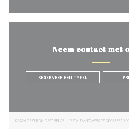
Neem contact met o
RESERVEER EEN TAFEL
PR
© 2026 C'EST BON C'EST BELGE — RESTAURANT WEBSITE GECREËERD 