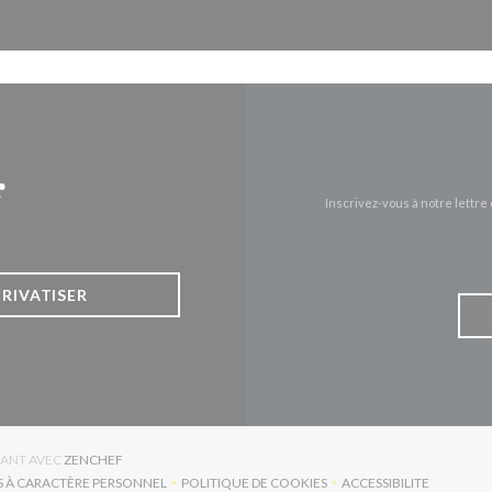
r
Inscrivez-vous à notre lettr
PRIVATISER
((OUVRE UNE NOUVELLE FENÊTRE))
URANT AVEC
ZENCHEF
S À CARACTÈRE PERSONNEL
POLITIQUE DE COOKIES
ACCESSIBILITE