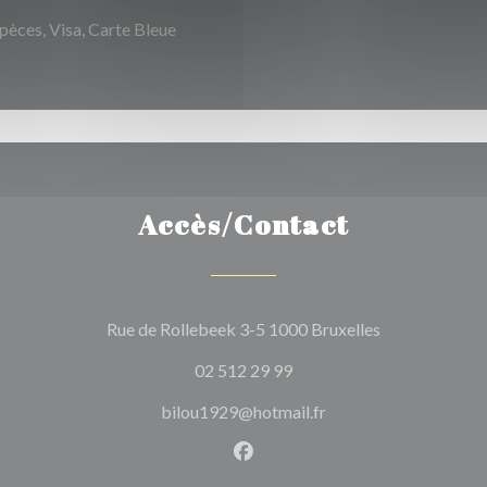
èces, Visa, Carte Bleue
Accès/Contact
((ouvre une no
Rue de Rollebeek 3-5 1000 Bruxelles
02 512 29 99
bilou1929@hotmail.fr
Facebook ((ouvre une nouvel