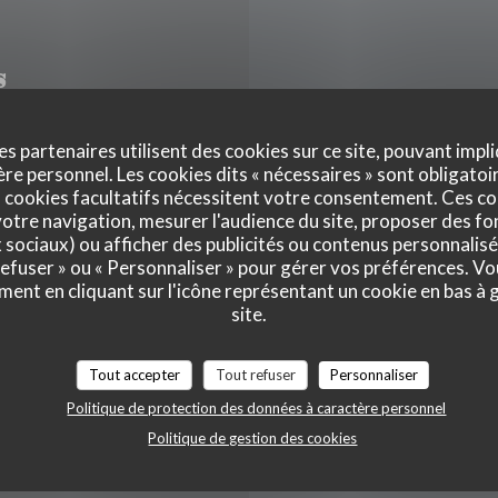
s
es partenaires utilisent des cookies sur ce site, pouvant impli
e personnel. Les cookies dits « nécessaires » sont obligatoir
Lun
-
Mer
 cookies facultatifs nécessitent votre consentement. Ces co
e
otre navigation, mesurer l'audience du site, proposer des fon
x sociaux) ou afficher des publicités ou contenus personnalisé
Jeu
-
Sam
 refuser » ou « Personnaliser » pour gérer vos préférences. V
ment en cliquant sur l'icône représentant un cookie en bas à
 Fine
site.
Dimanche
Tout accepter
Tout refuser
Personnaliser
, Parking public, Accès
Politique de protection des données à caractère personnel
Politique de gestion des cookies