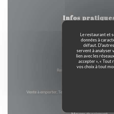
Infos pratique
Le restaurant et s
données à caractèr
Cuisine
défaut. D'autres
Cuisine Traditionnelle, Belg
servent à analyser v
lien avec les réseau
accepter », « Tout
Type de restaurant
vos choix à tout mo
Restaurant Traditionnel, Epicerie
Services
Vente à emporter, Terrasse couverte, Privatisation
Wifi, épicerie fine
Moyens de paiement