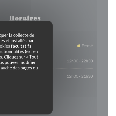
Horaires
quer la collecte de
es et installés par
Fermé
okies facultatifs
ctionnalités (ex : en
s. Cliquez sur « Tout
12h00 - 22h30
ous pouvez modifier
 gauche des pages du
12h00 - 21h30