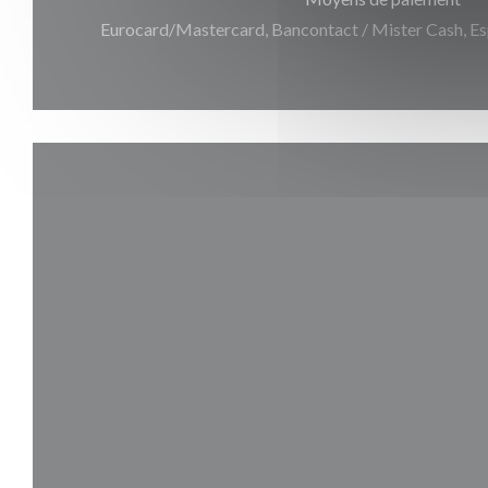
Eurocard/Mastercard, Bancontact / Mister Cash, Esp