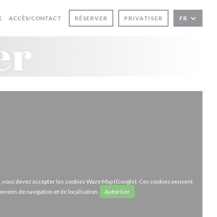
((OUVRE UNE NOUVELLE FENÊTRE))
K
ACCÈS/CONTACT
RÉSERVER
PRIVATISER
FR
 NOUVELLE FENÊTRE))
er
ze, vous devez accepter les cookies Waze Map (Google). Ces cookies peuvent
onnées de navigation et de localisation.
Autoriser