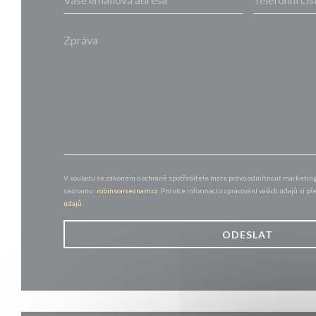
V souladu se zákonem o ochraně spotřebitele máte právo odmítnout marketingo
seznamu:
robinsonseznam.cz
. Pro více informací o zpracování vašich údajů si p
údajů
.