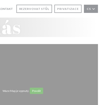
E V NOVÉM OKNĚ))
KONTAKT
REZERVOVAT STŮL
PRIVATIZACE
CS
NĚ))
nás
Waze Map je vypnutý.
Povolit