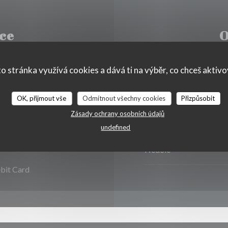
ce
O
o stránka využívá cookies a dává ti na výběr, co chceš aktiv
Pon
-
St�
OK, přijmout vše
Odmítnout všechny cookies
Přizpůsobit
Zásady ochrany osobních údajů
Čt
-
Sob
IFI
undefined
Neděle
ebit Card