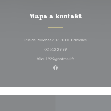
Mapa a kontakt
((otevře se v 
Rue de Rollebeek 3-5 1000 Bruxelles
02 512 29 99
bilou1929@hotmail.fr
Facebook ((otevře se v nové