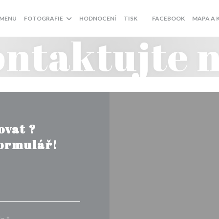
((OTEVŘE S
MENU
FOTOGRAFIE
HODNOCENÍ
TISK
FACEBOOK
MAPA A 
((OTEVŘE SE V NOVÉM OK
ntaktujte 
ovat ?
formulář!