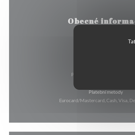
Obecné informa
Tat
Typ podniku
Služby
Private Hire, public parking, W
Platební metody
Eurocard/Mastercard, Cash, Visa, D