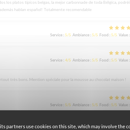
os los platos típicos belgas, la mejor carbonnade de toda Bélgica, podréi
, además hablan español! Totalmente recomendable
Service
:
5
/5
Ambiance
:
5
/5
Food
:
5
/5
Value
:
Service
:
4
/5
Ambiance
:
5
/5
Food
:
5
/5
Value
:
surtout très bons. Mention spéciale pour la mousse au chocolat maison !
Service
:
5
/5
Ambiance
:
5
/5
Food
:
5
/5
Value
:
ts partners use cookies on this site, which may involve the c