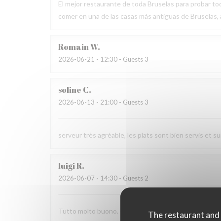
El mejor restaurante de toda Bruselas para probar tod
comer en una de las casas más antiguas de Bruselas
Romain
W
2026-06-21
- 12:30 - Guests 3
soline
C
2026-06-13
- 21:00 - Guests 3
serveur très agréable, les plats sont bien servis et 
luigi
R
2026-06-07
- 14:30 - Guests 2
Tutto molto buono. Carbonade buonissima
The restaurant and i