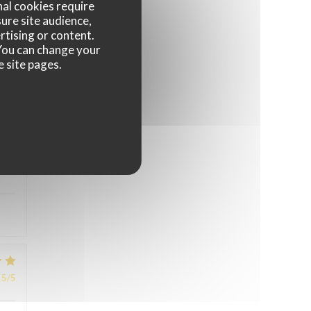
nal cookies require
ure site audience,
rtising or content.
5
/5
. You can change your
e site pages.
4
/5
5
/5