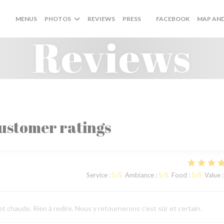
((OPENS I
MENUS
PHOTOS
REVIEWS
PRESS
FACEBOOK
MAP AN
((OPENS IN A NEW WIND
Reviews
ustomer ratings
Service
:
5
/5
Ambiance
:
5
/5
Food
:
5
/5
Value
:
 chaude. Rien à redire. Nous y retournerons c’est sûr et certain.