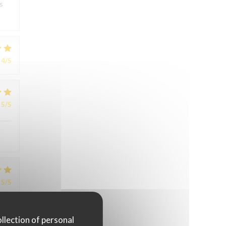
s
4
/5
5
/5
5
/5
ollection of personal