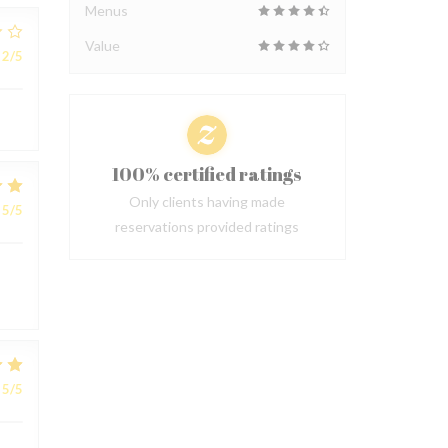
Menus
Value
2
/5
100% certified ratings
Only clients having made
5
/5
reservations provided ratings
5
/5