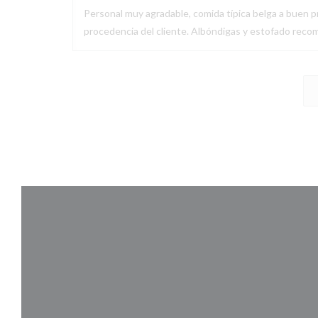
Personal muy agradable, comida típica belga a buen pr
procedencia del cliente. Albóndigas y estofado recom