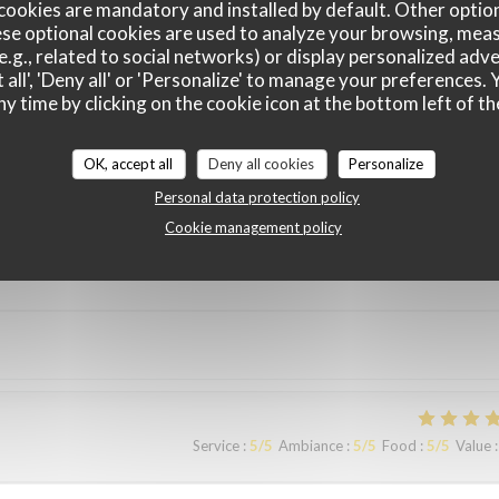
cookies are mandatory and installed by default. Other optio
se optional cookies are used to analyze your browsing, meas
e.g., related to social networks) or display personalized adve
Service
:
5
/5
Ambiance
:
5
/5
Food
:
5
/5
Value
:
 all', 'Deny all' or 'Personalize' to manage your preferences
ny time by clicking on the cookie icon at the bottom left of th
ous sommes régalés avec des plats authentiques de Bruxelles. Merci à
OK, accept all
Deny all cookies
Personalize
Personal data protection policy
Cookie management policy
Service
:
5
/5
Ambiance
:
4
/5
Food
:
4
/5
Value
:
Service
:
5
/5
Ambiance
:
5
/5
Food
:
5
/5
Value
: