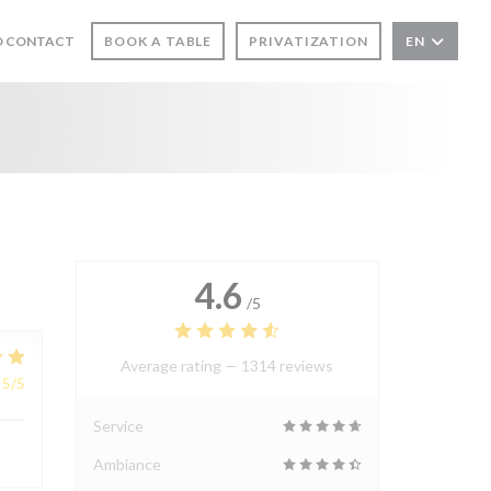
N A NEW WINDOW))
D CONTACT
BOOK A TABLE
PRIVATIZATION
EN
OW))
4.6
/5
Average rating —
1314 reviews
5
/5
Service
Ambiance