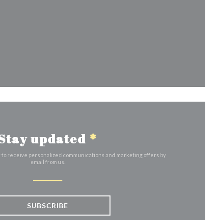
indow))
Stay updated
*
r to receive personalized communications and marketing offers by
email from us.
SUBSCRIBE