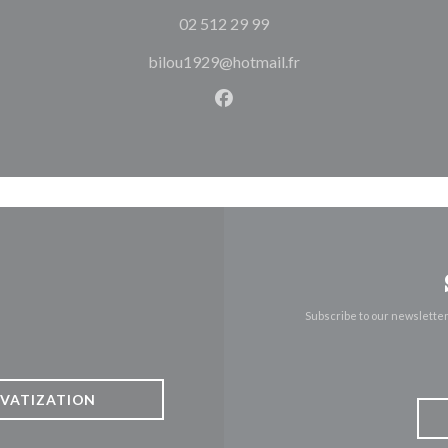
02 512 29 99
bilou1929@hotmail.fr
Facebook ((opens in a new w
Subscribe to our newslette
IVATIZATION