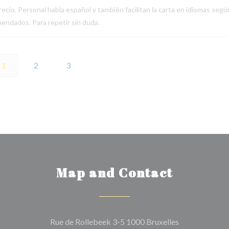
ecio. Personal habla español y también facilitan la carta en idiomas segú
endados. Para repetir sin duda.
1
2
3
Map and Contact
((opens in a n
Rue de Rollebeek 3-5 1000 Bruxelles