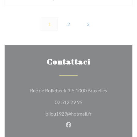
1
2
3
Contattaci
((apre una nuov
Rue de Rollebeek 3-5 1000 Bruxelles
02 512 29 99
bilou1929@hotmail.fr
Facebook ((apre una nuova fi