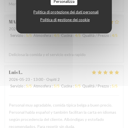
Personalizza
Merci à l'accueil ainsi qu'au service sans fausse note
Politica di protezione dei dati personali
Politica di gestione dei cookie
MARCELA
L
2026-05-24
- 19:00 - Ospiti 2
Servizio
:
5
/5
Atmosfera
:
4
/5
Cucina
:
4
/5
Qualità / Prezzo
:
4
/5
Deliciosa la comida y el servicio extra rapido
Luis
L
2026-05-23
- 13:00 - Ospiti 2
Servizio
:
5
/5
Atmosfera
:
5
/5
Cucina
:
5
/5
Qualità / Prezzo
:
5
/5
Personal muy agradable, comida típica belga a buen precio.
Personal habla español y también facilitan la carta en idiomas
según procedencia del cliente. Albóndigas y estofado
recomendados. Para repetir sin duda.