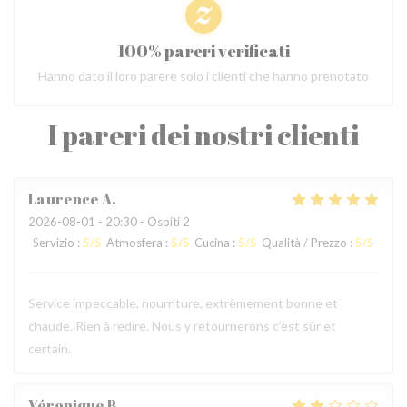
100% pareri verificati
Hanno dato il loro parere solo i clienti che hanno prenotato
I pareri dei nostri clienti
Laurence
A
2026-08-01
- 20:30 - Ospiti 2
Servizio
:
5
/5
Atmosfera
:
5
/5
Cucina
:
5
/5
Qualità / Prezzo
:
5
/5
Service impeccable, nourriture, extrêmement bonne et
chaude. Rien à redire. Nous y retournerons c’est sûr et
certain.
Véronique
B