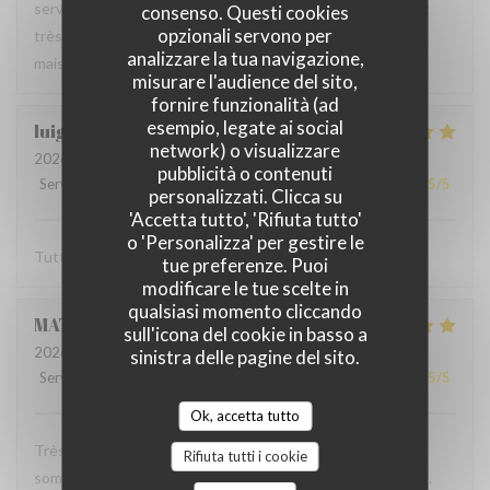
serveur très agréable, les plats sont bien servis et surtout
consenso. Questi cookies
opzionali servono per
très bons. Mention spéciale pour la mousse au chocolat
analizzare la tua navigazione,
maison !
misurare l'audience del sito,
fornire funzionalità (ad
esempio, legate ai social
luigi
R
network) o visualizzare
2026-06-07
- 14:30 - Ospiti 2
pubblicità o contenuti
Servizio
:
5
/5
Atmosfera
:
5
/5
Cucina
:
5
/5
Qualità / Prezzo
:
5
/5
personalizzati. Clicca su
'Accetta tutto', 'Rifiuta tutto'
o 'Personalizza' per gestire le
Tutto molto buono. Carbonade buonissima
tue preferenze. Puoi
modificare le tue scelte in
qualsiasi momento cliccando
MATHIEU
M
sull'icona del cookie in basso a
2026-06-07
- 19:00 - Ospiti 2
sinistra delle pagine del sito.
Servizio
:
5
/5
Atmosfera
:
5
/5
Cucina
:
5
/5
Qualità / Prezzo
:
5
/5
Ok, accetta tutto
Très bonne soirée dans cet établissement où nous nous
Rifiuta tutti i cookie
sommes régalés avec des plats authentiques de Bruxelles.