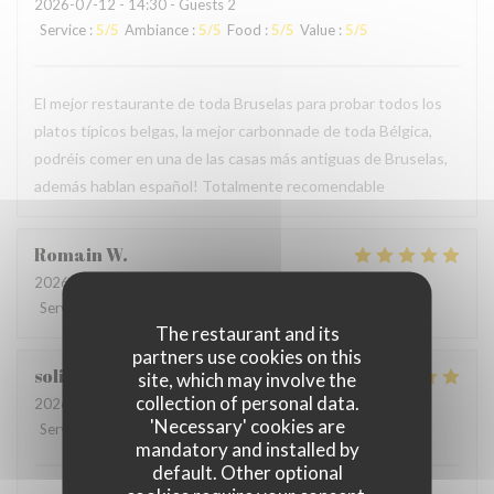
2026-07-12
- 14:30 - Guests 2
Service
:
5
/5
Ambiance
:
5
/5
Food
:
5
/5
Value
:
5
/5
El mejor restaurante de toda Bruselas para probar todos los
platos típicos belgas, la mejor carbonnade de toda Bélgica,
podréis comer en una de las casas más antiguas de Bruselas,
además hablan español! Totalmente recomendable
Romain
W
2026-06-21
- 12:30 - Guests 3
Service
:
5
/5
Ambiance
:
5
/5
Food
:
5
/5
Value
:
4
/5
The restaurant and its
partners use cookies on this
soline
C
site, which may involve the
collection of personal data.
2026-06-13
- 21:00 - Guests 3
'Necessary' cookies are
Service
:
4
/5
Ambiance
:
5
/5
Food
:
5
/5
Value
:
5
/5
mandatory and installed by
default. Other optional