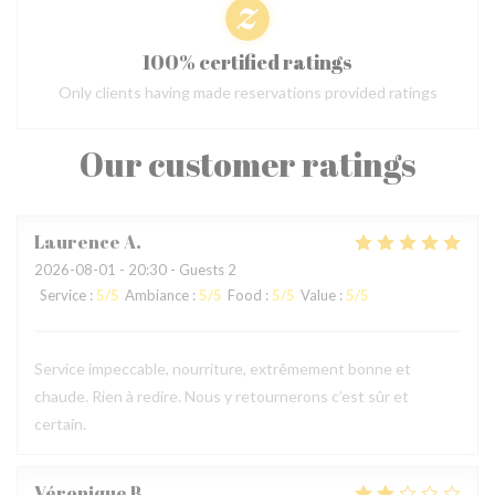
100% certified ratings
Only clients having made reservations provided ratings
Our customer ratings
Laurence
A
2026-08-01
- 20:30 - Guests 2
Service
:
5
/5
Ambiance
:
5
/5
Food
:
5
/5
Value
:
5
/5
Service impeccable, nourriture, extrêmement bonne et
chaude. Rien à redire. Nous y retournerons c’est sûr et
certain.
Véronique
B