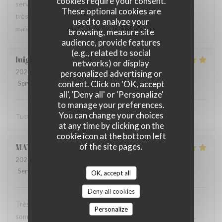
cookies require your consent.
serveur très agréable, les plats sont bien servis et surtout
These optional cookies are
très bons. Mention spéciale pour la mousse au chocolat
used to analyze your
maison !
browsing, measure site
audience, provide features
(e.g., related to social
luigi
R
networks) or display
2026-06-07
- 14:30 - Guests 2
personalized advertising or
content. Click on 'OK, accept
Service
:
5
/5
Ambiance
:
5
/5
Food
:
5
/5
Value
:
5
/5
all', 'Deny all' or 'Personalize'
to manage your preferences.
You can change your choices
Tutto molto buono. Carbonade buonissima
at any time by clicking on the
cookie icon at the bottom left
of the site pages.
MATHIEU
M
2026-06-07
- 19:00 - Guests 2
Service
:
5
/5
Ambiance
:
5
/5
Food
:
5
/5
Value
:
5
/5
OK, accept all
Deny all cookies
Très bonne soirée dans cet établissement où nous nous
Personalize
sommes régalés avec des plats authentiques de Bruxelles.