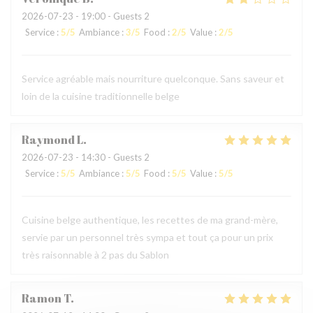
2026-07-23
- 19:00 - Guests 2
Service
:
5
/5
Ambiance
:
3
/5
Food
:
2
/5
Value
:
2
/5
Service agréable mais nourriture quelconque. Sans saveur et
loin de la cuisine traditionnelle belge
Raymond
L
2026-07-23
- 14:30 - Guests 2
Service
:
5
/5
Ambiance
:
5
/5
Food
:
5
/5
Value
:
5
/5
Cuisine belge authentique, les recettes de ma grand-mère,
servie par un personnel très sympa et tout ça pour un prix
très raisonnable à 2 pas du Sablon
Ramon
T