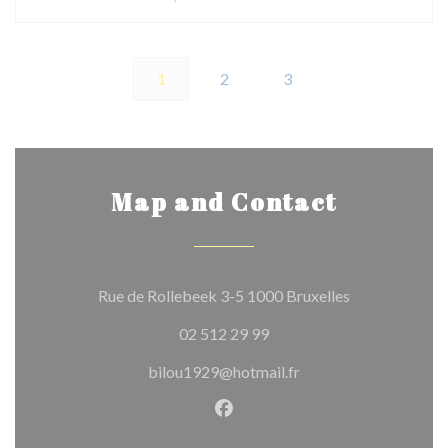
1
2
3
Map and Contact
((opens in a n
Rue de Rollebeek 3-5 1000 Bruxelles
02 512 29 99
bilou1929@hotmail.fr
Facebook ((opens in a new w