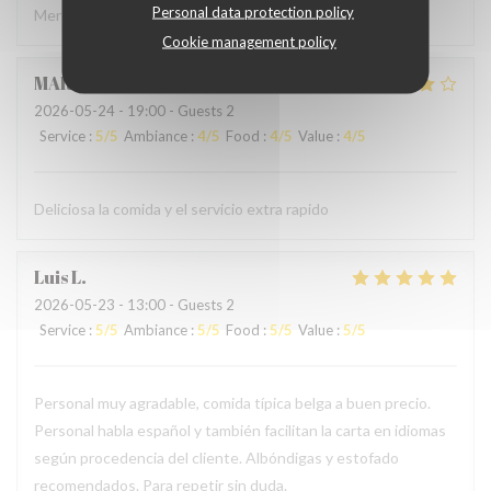
Personal data protection policy
Merci à l'accueil ainsi qu'au service sans fausse note
Cookie management policy
MARCELA
L
2026-05-24
- 19:00 - Guests 2
Service
:
5
/5
Ambiance
:
4
/5
Food
:
4
/5
Value
:
4
/5
Deliciosa la comida y el servicio extra rapido
Luis
L
2026-05-23
- 13:00 - Guests 2
Service
:
5
/5
Ambiance
:
5
/5
Food
:
5
/5
Value
:
5
/5
Personal muy agradable, comida típica belga a buen precio.
Personal habla español y también facilitan la carta en idiomas
según procedencia del cliente. Albóndigas y estofado
recomendados. Para repetir sin duda.