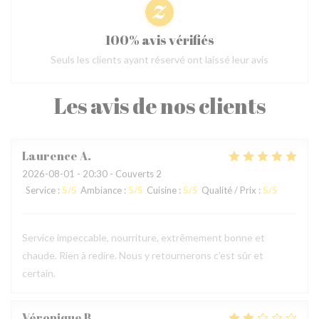
100% avis vérifiés
Seuls les clients ayant réservé ont laissé leur avis
Les avis de nos clients
Laurence
A
2026-08-01
- 20:30 - Couverts 2
Service
:
5
/5
Ambiance
:
5
/5
Cuisine
:
5
/5
Qualité / Prix
:
5
/5
Service impeccable, nourriture, extrêmement bonne et
chaude. Rien à redire. Nous y retournerons c’est sûr et
certain.
Véronique
B