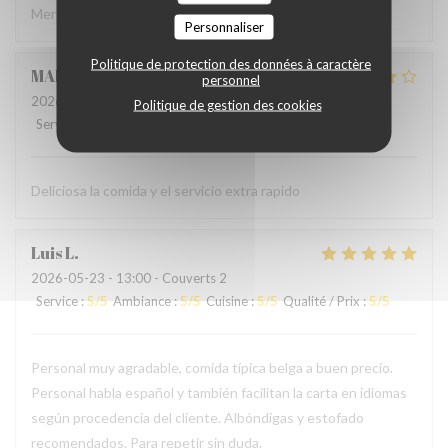
Merci à l'accueil ainsi qu'au service sans fausse note
Personnaliser
Politique de protection des données à caractère
MARCELA
L
personnel
2026-05-24
- 19:00 - Couverts 2
Politique de gestion des cookies
Service
:
5
/5
Ambiance
:
4
/5
Cuisine
:
4
/5
Qualité / Prix
:
4
/5
Deliciosa la comida y el servicio extra rapido
Luis
L
2026-05-23
- 13:00 - Couverts 2
Service
:
5
/5
Ambiance
:
5
/5
Cuisine
:
5
/5
Qualité / Prix
:
5
/5
Personal muy agradable, comida típica belga a buen precio.
Personal habla español y también facilitan la carta en idiomas
según procedencia del cliente. Albóndigas y estofado
recomendados. Para repetir sin duda.