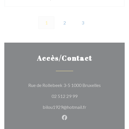
1
2
3
Accès/Contact
((ouvre une no
Rue de Rollebeek 3-5 1000 Bruxelles
02 512 29 99
bilou1929@hotmail.fr
Facebook ((ouvre une nouvel