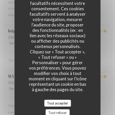
serveur très agréable, les plats sont bien servis et surtout
facultatifs nécessitent votre
consentement. Ces cookies
très bons. Mention spéciale pour la mousse au chocolat
facultatifs servent à analyser
maison !
votre navigation, mesurer
l'audience du site, proposer
des fonctionnalités (ex : en
luigi
R
lien avec les réseaux sociaux)
2026-06-07
- 14:30 - Couverts 2
ou afficher des publicités ou
Service
:
5
/5
Ambiance
:
5
/5
Cuisine
:
5
/5
Qualité / Prix
:
5
/5
contenus personnalisés.
Cliquez sur « Tout accepter »,
« Tout refuser » ou «
Tutto molto buono. Carbonade buonissima
Personnaliser » pour gérer
vos préférences. Vous pouvez
modifier vos choix à tout
MATHIEU
M
moment en cliquant sur l'icône
2026-06-07
- 19:00 - Couverts 2
représentant un cookie en bas
Service
:
5
/5
Ambiance
à gauche des pages du site.
:
5
/5
Cuisine
:
5
/5
Qualité / Prix
:
5
/5
Tout accepter
Très bonne soirée dans cet établissement où nous nous
sommes régalés avec des plats authentiques de Bruxelles.
Tout refuser