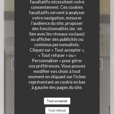
facultatifs nécessitent votre
consentement. Ces cookies
facultatifs servent à analyser
votre navigation, mesurer
l'audience du site, proposer
des fonctionnalités (ex : en
C'est bon c'est belge
lien avec les réseaux sociaux)
ou afficher des publicités ou
RESTAURANT TRADITIONNEL
|
contenus personnalisés.
BRUXELLES
Cliquez sur « Tout accepter »,
« Tout refuser » ou «
Personnaliser » pour gérer
RÉSERVER
vos préférences. Vous pouvez
modifier vos choix à tout
moment en cliquant sur l'icône
représentant un cookie en bas
à gauche des pages du site.
Tout accepter
Tout refuser