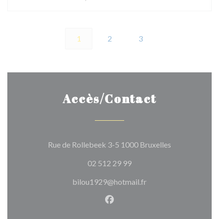
1
2
3
Accès/Contact
((ouvre une no
Rue de Rollebeek 3-5 1000 Bruxelles
02 512 29 99
bilou1929@hotmail.fr
Facebook ((ouvre une nouvel