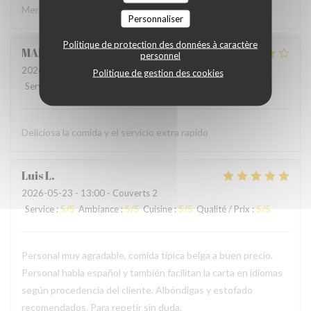
Merci à l'accueil ainsi qu'au service sans fausse note
Personnaliser
Politique de protection des données à caractère
MARCELA
L
personnel
2026-05-24
- 19:00 - Couverts 2
Politique de gestion des cookies
Service
:
5
/5
Ambiance
:
4
/5
Cuisine
:
4
/5
Qualité / Prix
:
4
/5
Deliciosa la comida y el servicio extra rapido
Luis
L
2026-05-23
- 13:00 - Couverts 2
Service
:
5
/5
Ambiance
:
5
/5
Cuisine
:
5
/5
Qualité / Prix
:
5
/5
Personal muy agradable, comida típica belga a buen precio.
Personal habla español y también facilitan la carta en idiomas
según procedencia del cliente. Albóndigas y estofado
recomendados. Para repetir sin duda.