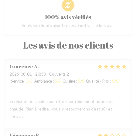
100% avis vérifiés
Seuls les clients ayant réservé ont laissé leur avis
Les avis de nos clients
Laurence
A
2026-08-01
- 20:30 - Couverts 2
Service
:
5
/5
Ambiance
:
5
/5
Cuisine
:
5
/5
Qualité / Prix
:
5
/5
Service impeccable, nourriture, extrêmement bonne et
chaude. Rien à redire. Nous y retournerons c’est sûr et
certain.
Véronique
B