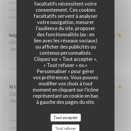
serveur très agréable, les plats sont bien servis et surtout
facultatifs nécessitent votre
consentement. Ces cookies
très bons. Mention spéciale pour la mousse au chocolat
facultatifs servent à analyser
maison !
votre navigation, mesurer
l'audience du site, proposer
des fonctionnalités (ex : en
luigi
R
lien avec les réseaux sociaux)
2026-06-07
- 14:30 - Couverts 2
ou afficher des publicités ou
Service
:
5
/5
Ambiance
:
5
/5
Cuisine
:
5
/5
Qualité / Prix
:
5
/5
contenus personnalisés.
Cliquez sur « Tout accepter »,
« Tout refuser » ou «
Tutto molto buono. Carbonade buonissima
Personnaliser » pour gérer
vos préférences. Vous pouvez
modifier vos choix à tout
MATHIEU
M
moment en cliquant sur l'icône
2026-06-07
- 19:00 - Couverts 2
représentant un cookie en bas
Service
:
5
/5
Ambiance
à gauche des pages du site.
:
5
/5
Cuisine
:
5
/5
Qualité / Prix
:
5
/5
Tout accepter
Très bonne soirée dans cet établissement où nous nous
sommes régalés avec des plats authentiques de Bruxelles.
Tout refuser