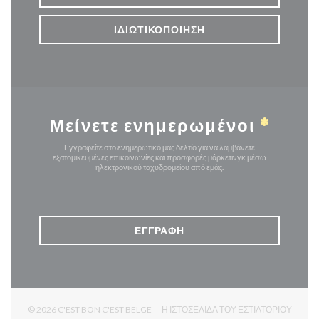
ΙΔΙΩΤΙΚΟΠΟΊΗΣΗ
Μείνετε ενημερωμένοι
*
Εγγραφείτε στο ενημερωτικό μας δελτίο για να λαμβάνετε
εξατομικευμένες επικοινωνίες και προσφορές μάρκετινγκ μέσω
ηλεκτρονικού ταχυδρομείου από εμάς.
ΕΓΓΡΑΦΉ
© 2026 C'EST BON C'EST BELGE — Η ΙΣΤΟΣΕΛΊΔΑ ΤΟΥ ΕΣΤΙΑΤΟΡΊΟΥ