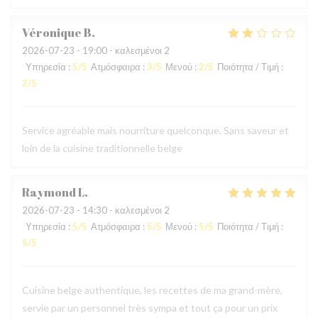
Véronique
B
2026-07-23
- 19:00 - καλεσμένοι 2
Υπηρεσία
:
5
/5
Ατμόσφαιρα
:
3
/5
Μενού
:
2
/5
Ποιότητα / Τιμή
:
2
/5
Service agréable mais nourriture quelconque. Sans saveur et
loin de la cuisine traditionnelle belge
Raymond
L
2026-07-23
- 14:30 - καλεσμένοι 2
Υπηρεσία
:
5
/5
Ατμόσφαιρα
:
5
/5
Μενού
:
5
/5
Ποιότητα / Τιμή
:
5
/5
Cuisine belge authentique, les recettes de ma grand-mère,
servie par un personnel très sympa et tout ça pour un prix