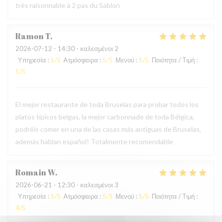
très raisonnable à 2 pas du Sablon
Ramon
T
2026-07-12
- 14:30 - καλεσμένοι 2
Υπηρεσία
:
5
/5
Ατμόσφαιρα
:
5
/5
Μενού
:
5
/5
Ποιότητα / Τιμή
:
5
/5
El mejor restaurante de toda Bruselas para probar todos los
platos típicos belgas, la mejor carbonnade de toda Bélgica,
podréis comer en una de las casas más antiguas de Bruselas,
además hablan español! Totalmente recomendable
Romain
W
2026-06-21
- 12:30 - καλεσμένοι 3
Υπηρεσία
:
5
/5
Ατμόσφαιρα
:
5
/5
Μενού
:
5
/5
Ποιότητα / Τιμή
:
4
/5