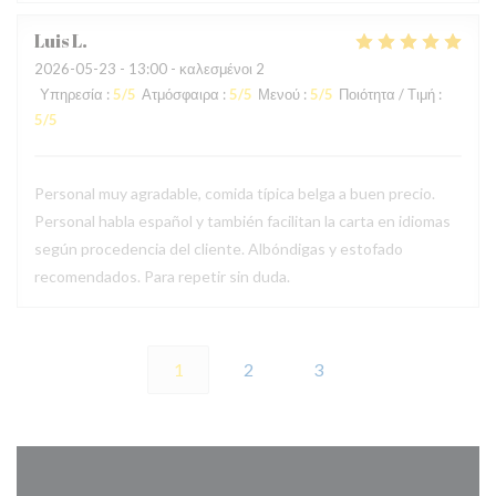
Luis
L
2026-05-23
- 13:00 - καλεσμένοι 2
Υπηρεσία
:
5
/5
Ατμόσφαιρα
:
5
/5
Μενού
:
5
/5
Ποιότητα / Τιμή
:
5
/5
Personal muy agradable, comida típica belga a buen precio.
Personal habla español y también facilitan la carta en idiomas
según procedencia del cliente. Albóndigas y estofado
recomendados. Para repetir sin duda.
1
2
3