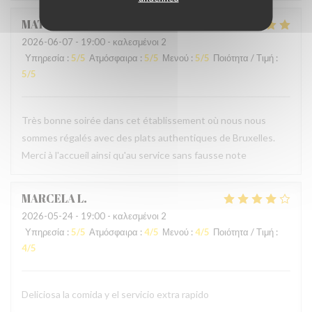
MATHIEU
M
2026-06-07
- 19:00 - καλεσμένοι 2
Υπηρεσία
:
5
/5
Ατμόσφαιρα
:
5
/5
Μενού
:
5
/5
Ποιότητα / Τιμή
:
5
/5
Très bonne soirée dans cet établissement où nous nous
sommes régalés avec des plats authentiques de Bruxelles.
Merci à l'accueil ainsi qu'au service sans fausse note
MARCELA
L
2026-05-24
- 19:00 - καλεσμένοι 2
Υπηρεσία
:
5
/5
Ατμόσφαιρα
:
4
/5
Μενού
:
4
/5
Ποιότητα / Τιμή
:
4
/5
Deliciosa la comida y el servicio extra rapido