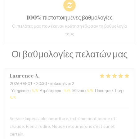
100% πιστοποιημένες βαθμολογίες
Οι πελάτες μας που έκαναν κράτηση έδωσαν τη βαθμολογία
τους
Οι βαθμολογίες πελατών μας
Laurence
A
2026-08-01
- 20:30 - καλεσμένοι 2
Υπηρεσία
:
5
/5
Ατμόσφαιρα
:
5
/5
Μενού
:
5
/5
Ποιότητα / Τιμή
:
5
/5
Service impeccable, nourriture, extrêmement bonne et
chaude. Rien à redire. Nous y retournerons c’est sûr et
certain.