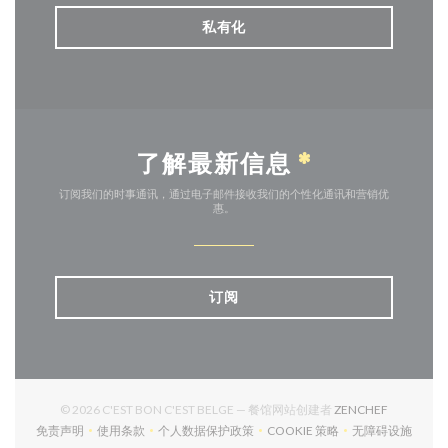
私有化
了解最新信息
*
订阅我们的时事通讯，通过电子邮件接收我们的个性化通讯和营销优
惠。
订阅
((在新窗口
© 2026 C'EST BON C'EST BELGE — 餐馆网站创建者
ZENCHEF
免责声明
使用条款
个人数据保护政策
COOKIE 策略
无障碍设施
((在新窗口中打开))
((在新窗口中打开))
((在新窗口中打开))
((在新窗口中打开))
((在新窗口中