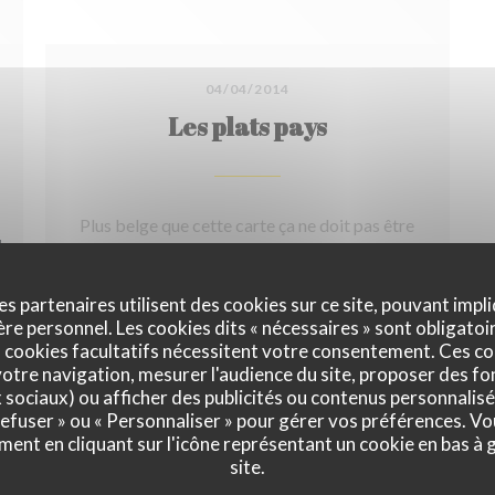
04/04/2014
Les plats pays
Plus belge que cette carte ça ne doit pas être
tellement courant.
UVELLE FENÊTRE))
es partenaires utilisent des cookies sur ce site, pouvant impli
((OUVRE UNE NOUVELLE F
e personnel. Les cookies dits « nécessaires » sont obligatoir
VOIR L'ARTICLE
 cookies facultatifs nécessitent votre consentement. Ces co
otre navigation, mesurer l'audience du site, proposer des fon
x sociaux) ou afficher des publicités ou contenus personnalisé
 refuser » ou « Personnaliser » pour gérer vos préférences. V
ment en cliquant sur l'icône représentant un cookie en bas à
site.