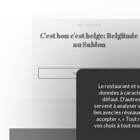
02/10/2016
C'est bon c'est belge: Belgitude
au Sablon
((OUVRE UNE NO
VOIR L'ARTICLE
Le restaurant et s
données à caractèr
défaut. D'autres
servent à analyser v
lien avec les réseau
accepter », « Tout
vos choix à tout mo