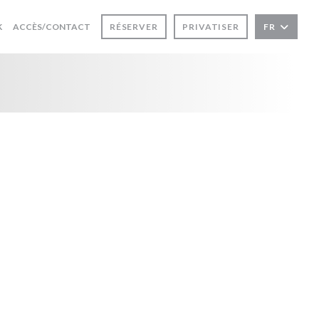
((OUVRE UNE NOUVELLE FENÊTRE))
K
ACCÈS/CONTACT
RÉSERVER
PRIVATISER
FR
 NOUVELLE FENÊTRE))