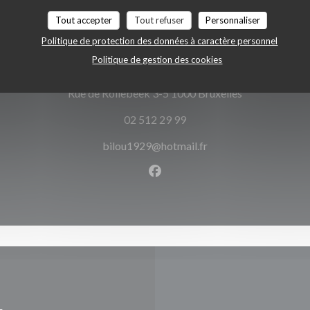
Tout accepter
Tout refuser
Personnaliser
Accès/Contact
Politique de protection des données à caractère personnel
Politique de gestion des cookies
((ouvre une no
Rue de Rollebeek 3-5 1000 Bruxelles
02 512 29 99
bilou1929@hotmail.fr
Facebook ((ouvre une nouvel