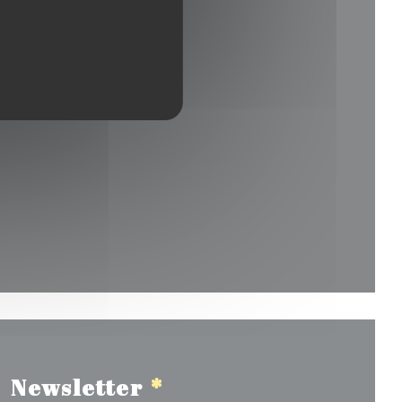
uvelle fenêtre))
le fenêtre))
Newsletter
*