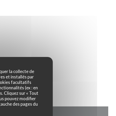
quer la collecte de
ENÊTRE))
es et installés par
okies facultatifs
ctionnalités (ex : en
s. Cliquez sur « Tout
ous pouvez modifier
 gauche des pages du