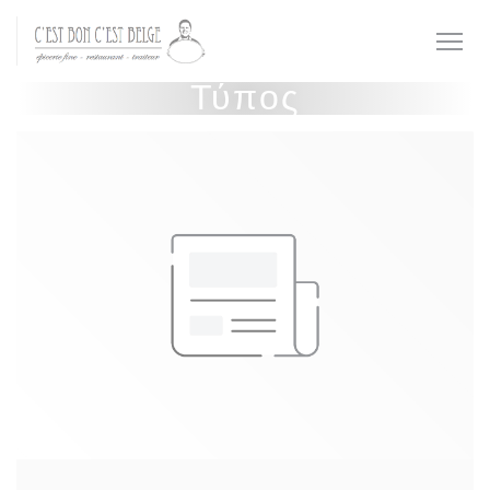
Πίνακας διαχείρισης "Μπισκότων" (Cookies)
Τύπος