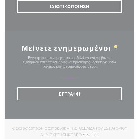
ΙΔΙΩΤΙΚΟΠΟΊΗΣΗ
Μείνετε ενημερωμένοι
*
Εγγραφείτε στο ενημερωτικό μας δελτίο για να λαμβάνετε
εξατομικευμένες επικοινωνίες και προσφορές μάρκετινγκ μέσω
ηλεκτρονικού ταχυδρομείου από εμάς.
ΕΓΓΡΑΦΉ
© 2026 C'EST BON C'EST BELGE — Η ΙΣΤΟΣΕΛΊΔΑ ΤΟΥ ΕΣΤΙΑΤΟΡΊΟΥ
((ΑΝΟΊΓΕΙ ΣΕ ΝΈΟ ΠΑΡ
ΔΗΜΙΟΥΡΓΉΘΗΚΕ ΑΠΌ
ZENCHEF