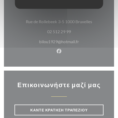
((ανοίγει σε 
Rue de Rollebeek 3-5 1000 Bruxelles
02 512 29 99
bilou1929@hotmail.fr
Facebook ((ανοίγει σε νέο π
Επικοινωνήστε μαζί μας
ΚΆΝΤΕ ΚΡΆΤΗΣΗ ΤΡΑΠΕΖΙΟΎ