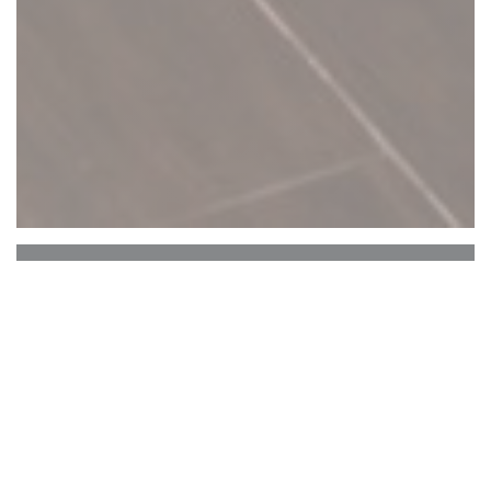
C'est bon c'est belge
C’est Bon C’est Belge
CONCEPT
: Epicerie fine, traiteur et restaurant