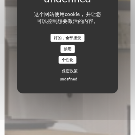
这个网站使用cookie， 并让您
C'est bon c'est belge
可以控制想要激活的内容。
传统餐厅
|
BRUXELLES
好的，全部接受
禁用
预订餐位
个性化
保密政策
undefined