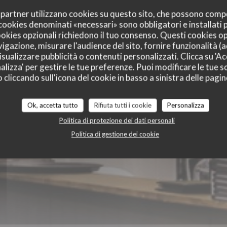
oi partner utilizzano cookies su questo sito, che possono comp
I cookies denominati «necessari» sono obbligatori e installati
 c'est belge
cookies opzionali richiedono il tuo consenso. Questi cookies o
vigazione, misurare l'audience del sito, fornire funzionalità (
sualizzare pubblicità o contenuti personalizzati. Clicca su 'Acc
alizza' per gestire le tue preferenze. Puoi modificare le tue sc
liccando sull'icona del cookie in basso a sinistra delle pagine
Ok, accetta tutto
Rifiuta tutti i cookie
Personalizza
Politica di protezione dei dati personali
Politica di gestione dei cookie