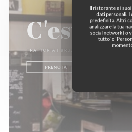
Il ristorante e i su
dati personali. 
C'est bon
predefinita. Altri 
analizzare la tua na
social network) o vi
tutto' o 'Person
momento c
TRATTORIA
|
BRUXELLES
PRENOTA