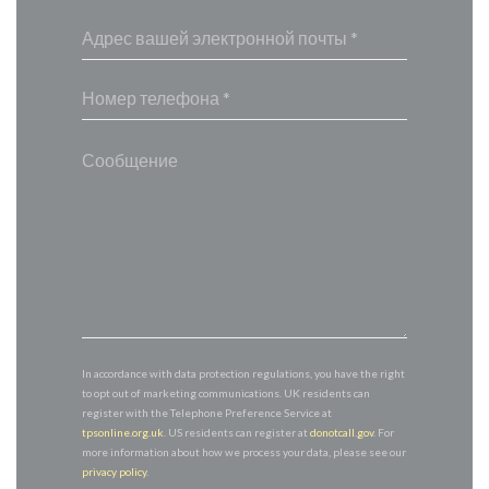
In accordance with data protection regulations, you have the right
to opt out of marketing communications. UK residents can
register with the Telephone Preference Service at
tpsonline.org.uk
. US residents can register at
donotcall.gov
. For
more information about how we process your data, please see our
privacy policy
.