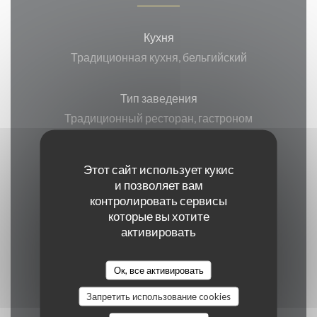
Кухня
Традиционная кухня, бельгийский
Тип заведения
Традиционный ресторан, гастроном
Услуги
Этот сайт использует кукис
Заказать, Крытая терраса, Частный прокат,
и позволяет вам
общественная парковка, ВАЙ-ФАЙ,
контролировать сервисы
которые вы хотите
гастроном
активировать
Способы оплаты
Ок, все активировать
Eurocard / Mastercard, Bancontact / Mister
Запретить использование cookies
Cash, Денежные средства, виза, Дебетовая