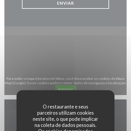
Para exibir o mapa interativo do Waze, você deve aceitar os cookies do Waze
Map (Google). Esses cookies podem coletar dados de navegação e localização.
Autorizar
O restaurante e seus
parceiros utilizam cookies
Informações gerais
neste site, o que pode implicar
na coleta de dados pessoais.