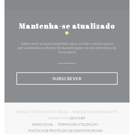
Mantenha-se atualizado
*
Subscrever a nossa newsletter para receber comunicações
personalizadas e ofertas de marketing por correio eletrónico da
nossa parte.
SUBSCREVER
© 2026 C'EST BON C'EST BELGE — WEBSITE DO RESTAURANTE
((ABRE NUMA NOVA JANELA)
CRIADO POR
ZENCHEF
AVISO LEGAL
TERMOS DE UTILIZAÇÃO
((ABRE NUMA NOVA JANELA))
((ABRE NUMA NOVA JANELA))
POLÍTICA DE PROTEÇÃO DE DADOS PESSOAIS
((ABRE NUMA NOVA JANELA))