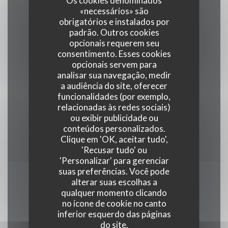
Os cookies denominados
«necessários» são
Tipo de empresa
obrigatórios e instalados por
padrão. Outros cookies
Restaurante Tradicional
opcionais requerem seu
consentimento. Esses cookies
Serviços
opcionais servem para
analisar sua navegação, medir
Privatização
a audiência do site, oferecer
funcionalidades (por exemplo,
Métodos de pagamento
relacionadas às redes sociais)
ou exibir publicidade ou
Eurocard/Mastercard, Bancontact / Mister Cash,
conteúdos personalizados.
Dinheiro, Visa, Cartão Azul
Clique em 'OK, aceitar tudo',
'Recusar tudo' ou
'Personalizar' para gerenciar
suas preferências. Você pode
alterar suas escolhas a
Horário de abertura
qualquer momento clicando
no ícone de cookie no canto
inferior esquerdo das páginas
do site.