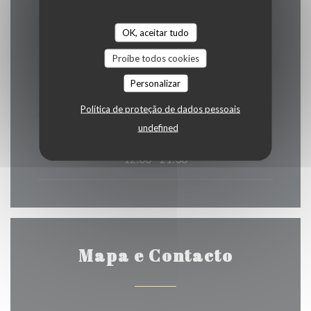
Seg
-
Qua
OK, aceitar tudo
Fechado
Proíbe todos cookies
Qui
-
Sab
Personalizar
12:00 - 22:30
Política de proteção de dados pessoais
undefined
Domingo
12:00 - 21:30
Mapa e Contacto