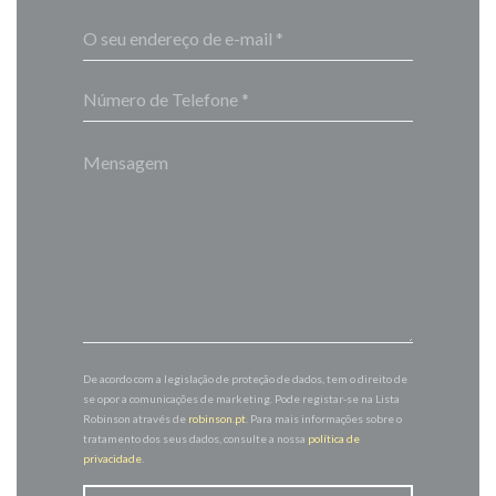
De acordo com a legislação de proteção de dados, tem o direito de
se opor a comunicações de marketing. Pode registar-se na Lista
Robinson através de
robinson.pt
. Para mais informações sobre o
tratamento dos seus dados, consulte a nossa
política de
privacidade
.