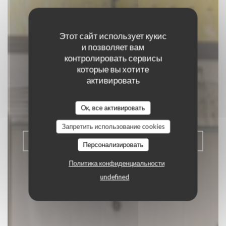
Этот сайт использует кукис
и позволяет вам
контролировать сервисы
которые вы хотите
C'est bon c'est belge
активировать
ТРАДИЦИОННЫЙ РЕСТОРАН
|
Ок, все активировать
BRUXELLES
Запретить использование cookies
ЗАБРОНИРОВАТЬ СТОЛИК
Персонализировать
Политика конфиденциальности
undefined