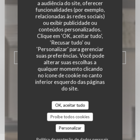
a audiência do site, oferecer
funcionalidades (por exemplo,
C'est bon c'est belge
relacionadas às redes sociais)
ou exibir publicidade ou
conteúdos personalizados.
RESTAURANTE TRADICIONAL
|
Clique em 'OK, aceitar tudo',
BRUXELLES
'Recusar tudo' ou
'Personalizar' para gerenciar
suas preferências. Você pode
RESERVAR UMA MESA
alterar suas escolhas a
qualquer momento clicando
no ícone de cookie no canto
inferior esquerdo das páginas
do site.
OK, aceitar tudo
Proíbe todos cookies
Personalizar
Política de proteção de dados pessoais