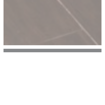
C'est bon c'est belge
C’est Bon C’est Belge
CONCEPT
: Epicerie fine, traiteur et restaurant
100% spécialités et plats traditionnels belges, à