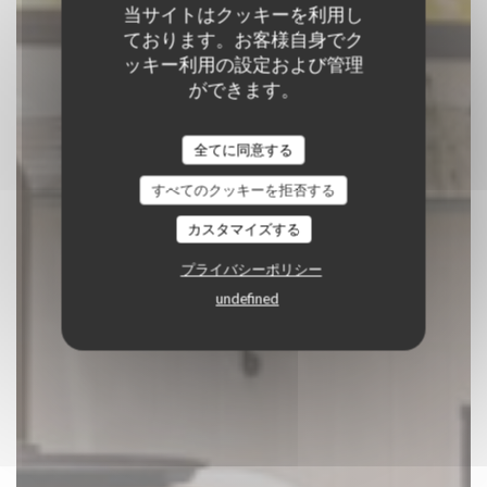
当サイトはクッキーを利用し
ております。お客様自身でク
ッキー利用の設定および管理
ができます。
C'est bon c'est belge
全てに同意する
伝統的なレストラン
|
BRUXELLES
すべてのクッキーを拒否する
予約
カスタマイズする
プライバシーポリシー
undefined