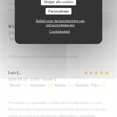
Weiger alle cookies
sommes régalés avec des plats authentiques de Bruxelles.
Merci à l'accueil ainsi qu'au service sans fausse note
Personaliseer
Beleid voor de bescherming van
persoonsgegevens
MARCELA
L
Cookiebeleid
2026-05-24
- 19:00 - Gasten 2
Service
:
5
/5
Atmosfeer
:
4
/5
Keuken
:
4
/5
Kwaliteit / Prijs
:
4
/5
Deliciosa la comida y el servicio extra rapido
Luis
L
2026-05-23
- 13:00 - Gasten 2
Service
:
5
/5
Atmosfeer
:
5
/5
Keuken
:
5
/5
Kwaliteit / Prijs
:
5
/5
Personal muy agradable, comida típica belga a buen precio.
Personal habla español y también facilitan la carta en idiomas
según procedencia del cliente. Albóndigas y estofado