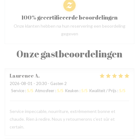
100% gecertificeerde beoordelingen
Onze klanten hebben na hun reservering een beoordeling
gegeven
Onze gastbeoordelingen
Laurence
A
2026-08-01
- 20:30 - Gasten 2
Service
:
5
/5
Atmosfeer
:
5
/5
Keuken
:
5
/5
Kwaliteit / Prijs
:
5
/5
Service impeccable, nourriture, extrêmement bonne et
chaude. Rien à redire. Nous y retournerons c’est sûr et
certain.