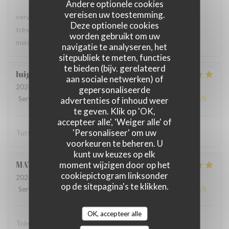
Andere optionele cookies
vereisen uw toestemming.
serveur très agréable, les plats sont bien servis et surtout
Deze optionele cookies
très bons. Mention spéciale pour la mousse au chocolat
worden gebruikt om uw
maison !
navigatie te analyseren, het
sitepubliek te meten, functies
te bieden (bijv. gerelateerd
luigi
R
aan sociale netwerken) of
2026-06-07
- 14:30 - Gasten 2
gepersonaliseerde
Service
:
5
/5
Atmosfeer
advertenties of inhoud weer
:
5
/5
Keuken
:
5
/5
Kwaliteit / Prijs
:
5
/5
te geven. Klik op 'OK,
accepteer alle', 'Weiger alle' of
'Personaliseer' om uw
Tutto molto buono. Carbonade buonissima
voorkeuren te beheren. U
kunt uw keuzes op elk
MATHIEU
M
moment wijzigen door op het
cookiepictogram linksonder
2026-06-07
- 19:00 - Gasten 2
op de sitepagina's te klikken.
Service
:
5
/5
Atmosfeer
:
5
/5
Keuken
:
5
/5
Kwaliteit / Prijs
:
5
/5
OK, accepteer alle
Très bonne soirée dans cet établissement où nous nous