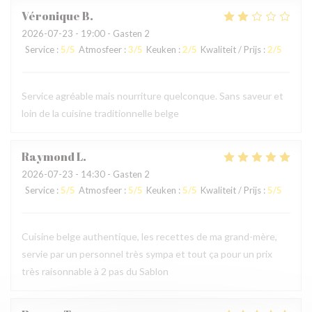
Véronique
B
2026-07-23
- 19:00 - Gasten 2
Service
:
5
/5
Atmosfeer
:
3
/5
Keuken
:
2
/5
Kwaliteit / Prijs
:
2
/5
Service agréable mais nourriture quelconque. Sans saveur et
loin de la cuisine traditionnelle belge
Raymond
L
2026-07-23
- 14:30 - Gasten 2
Service
:
5
/5
Atmosfeer
:
5
/5
Keuken
:
5
/5
Kwaliteit / Prijs
:
5
/5
Cuisine belge authentique, les recettes de ma grand-mère,
servie par un personnel très sympa et tout ça pour un prix
très raisonnable à 2 pas du Sablon