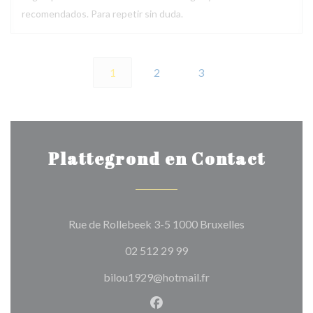
recomendados. Para repetir sin duda.
1
2
3
Plattegrond en Contact
((opent in een
Rue de Rollebeek 3-5 1000 Bruxelles
02 512 29 99
bilou1929@hotmail.fr