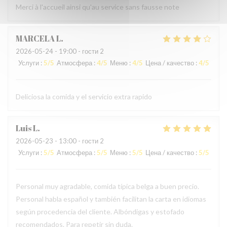
Merci à l'accueil ainsi qu'au service sans fausse note
MARCELA
L
2026-05-24
- 19:00 - гости 2
Услуги
:
5
/5
Атмосфера
:
4
/5
Меню
:
4
/5
Цена / качество
:
4
/5
Deliciosa la comida y el servicio extra rapido
Luis
L
2026-05-23
- 13:00 - гости 2
Услуги
:
5
/5
Атмосфера
:
5
/5
Меню
:
5
/5
Цена / качество
:
5
/5
Personal muy agradable, comida típica belga a buen precio.
Personal habla español y también facilitan la carta en idiomas
según procedencia del cliente. Albóndigas y estofado
recomendados. Para repetir sin duda.