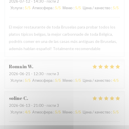
2026-07-12
- 14:30 - гости 2
Услуги
:
5
/5
Атмосфера
:
5
/5
Меню
:
5
/5
Цена / качество
:
5
/5
El mejor restaurante de toda Bruselas para probar todos los
platos típicos belgas, la mejor carbonnade de toda Bélgica,
podréis comer en una de las casas más antiguas de Bruselas,
además hablan español! Totalmente recomendable
Romain
W
2026-06-21
- 12:30 - гости 3
Услуги
:
5
/5
Атмосфера
:
5
/5
Меню
:
5
/5
Цена / качество
:
4
/5
soline
C
2026-06-13
- 21:00 - гости 3
Услуги
:
4
/5
Атмосфера
:
5
/5
Меню
:
5
/5
Цена / качество
:
5
/5