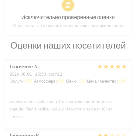
Исключительно проверенные оценки
Оценки только от клиентов, сделавших резервирование
Оценки наших посетителей
Laurence
A
2026-08-01
- 20:30 - гости 2
Услуги
:
5
/5
Атмосфера
:
5
/5
Меню
:
5
/5
Цена / качество
:
5
/5
Service impeccable, nourriture, extrêmement bonne et
chaude. Rien à redire. Nous y retournerons c’est sûr et
certain.
Véronique
B