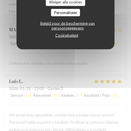
Weiger alle cookies
sommes régalés avec des plats authentiques de Bruxelles.
Merci à l'accueil ainsi qu'au service sans fausse note
Personaliseer
Beleid voor de bescherming van
persoonsgegevens
MARCELA
L
Cookiebeleid
2026-05-24
- 19:00 - Gasten 2
Service
:
5
/5
Atmosfeer
:
4
/5
Keuken
:
4
/5
Kwaliteit / Prijs
:
4
/5
Deliciosa la comida y el servicio extra rapido
Luis
L
2026-05-23
- 13:00 - Gasten 2
Service
:
5
/5
Atmosfeer
:
5
/5
Keuken
:
5
/5
Kwaliteit / Prijs
:
5
/5
Personal muy agradable, comida típica belga a buen precio.
Personal habla español y también facilitan la carta en idiomas
según procedencia del cliente. Albóndigas y estofado