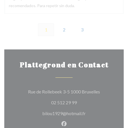
recomendados. Para repetir sin duda.
1
2
3
Plattegrond en Contact
((opent in een
Rue de Rollebeek 3-5 1000 Bruxelles
02 512 29 99
bilou1929@hotmail.fr