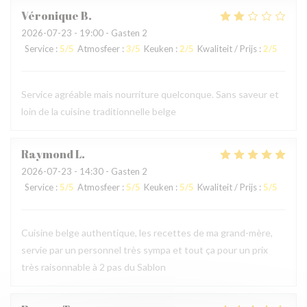
Véronique
B
2026-07-23
- 19:00 - Gasten 2
Service
:
5
/5
Atmosfeer
:
3
/5
Keuken
:
2
/5
Kwaliteit / Prijs
:
2
/5
Service agréable mais nourriture quelconque. Sans saveur et
loin de la cuisine traditionnelle belge
Raymond
L
2026-07-23
- 14:30 - Gasten 2
Service
:
5
/5
Atmosfeer
:
5
/5
Keuken
:
5
/5
Kwaliteit / Prijs
:
5
/5
Cuisine belge authentique, les recettes de ma grand-mère,
servie par un personnel très sympa et tout ça pour un prix
très raisonnable à 2 pas du Sablon