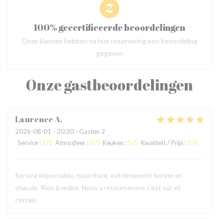
100% gecertificeerde beoordelingen
Onze klanten hebben na hun reservering een beoordeling
gegeven
Onze gastbeoordelingen
Laurence
A
2026-08-01
- 20:30 - Gasten 2
Service
:
5
/5
Atmosfeer
:
5
/5
Keuken
:
5
/5
Kwaliteit / Prijs
:
5
/5
Service impeccable, nourriture, extrêmement bonne et
chaude. Rien à redire. Nous y retournerons c’est sûr et
certain.