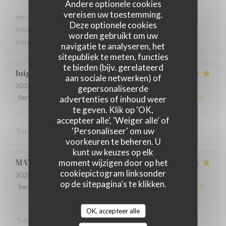
Andere optionele cookies
vereisen uw toestemming.
serveur très agréable, les plats sont bien servis et surtout
Deze optionele cookies
très bons. Mention spéciale pour la mousse au chocolat
worden gebruikt om uw
maison !
navigatie te analyseren, het
sitepubliek te meten, functies
te bieden (bijv. gerelateerd
luigi
R
aan sociale netwerken) of
2026-06-07
- 14:30 - Gasten 2
gepersonaliseerde
Service
:
5
/5
Atmosfeer
advertenties of inhoud weer
:
5
/5
Keuken
:
5
/5
Kwaliteit / Prijs
:
5
/5
te geven. Klik op 'OK,
accepteer alle', 'Weiger alle' of
'Personaliseer' om uw
Tutto molto buono. Carbonade buonissima
voorkeuren te beheren. U
kunt uw keuzes op elk
MATHIEU
M
moment wijzigen door op het
cookiepictogram linksonder
2026-06-07
- 19:00 - Gasten 2
op de sitepagina's te klikken.
Service
:
5
/5
Atmosfeer
:
5
/5
Keuken
:
5
/5
Kwaliteit / Prijs
:
5
/5
OK, accepteer alle
Très bonne soirée dans cet établissement où nous nous