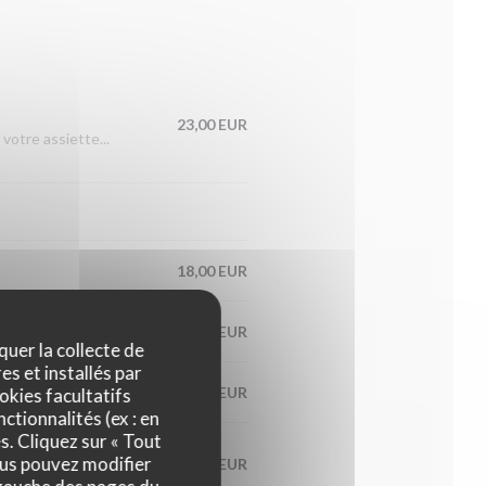
23,00 EUR
votre assiette...
18,00 EUR
20,00 EUR
quer la collecte de
es et installés par
23,00 EUR
okies facultatifs
ctionnalités (ex : en
s. Cliquez sur « Tout
ous pouvez modifier
19,00 EUR
saison