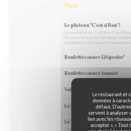
Plats
Le plateau "C'est si Bon"!
La spécialité du C'est Bon C'est Belg
Un assortiment de classiques originai
La sélection changeant fréquemmen
Boulettes sauce Liégeoise"
Boulettes sauce tomate
Vol au vent
Le restaurant et s
données à caractèr
Le Parmentier de poisson
défaut. D'autres
servent à analyser v
lien avec les réseau
Le "Stoemp" du jour et son
accepter », « Tout
Plat typique de Bruxelles composé 