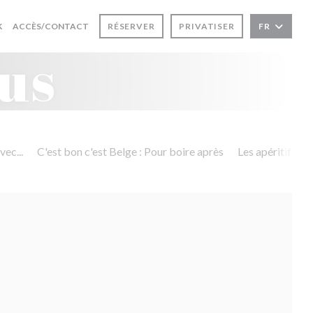
((OUVRE UNE NOUVELLE FENÊTRE))
K
ACCÈS/CONTACT
RÉSERVER
PRIVATISER
FR
 NOUVELLE FENÊTRE))
us
vec...
C'est bon c'est Belge : Pour boire après
Les apéritifs