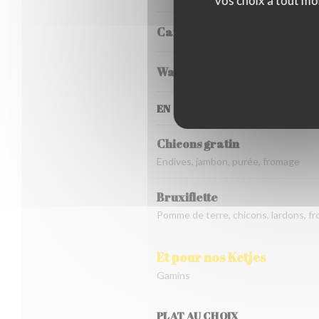
vos choix à tout mo
Carbonnade flamande
Waterzooi de poulet
EN SAISON, DE FIN OCTOBRE À
Chicons gratin
Endives, jambon, purée, fromage
Bruxiflette
Pomme de terre, chicons, lardons, f
Et pour nos Ketjes
Gamins
PLAT AU CHOIX