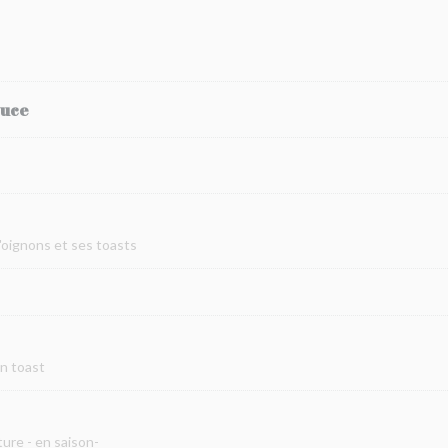
auce
d'oignons et ses toasts
on toast
ure - en saison-