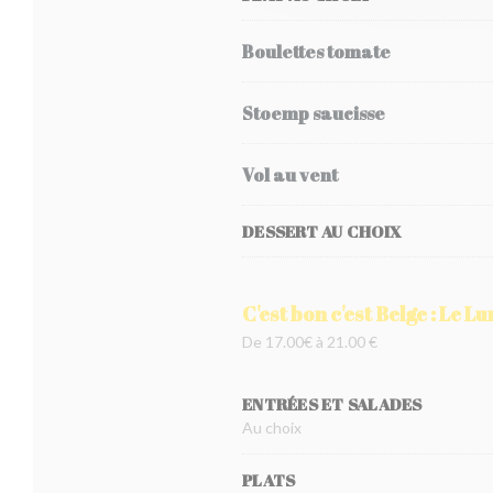
Boulettes tomate
Stoemp saucisse
Vol au vent
DESSERT AU CHOIX
C'est bon c'est Belge : Le L
De 17.00€ à 21.00 €
ENTRÉES ET SALADES
Au choix
PLATS