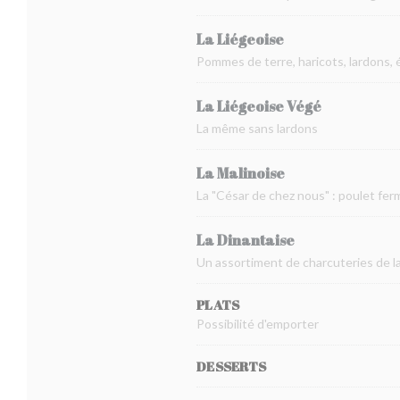
La Liégeoise
Pommes de terre, haricots, lardons, 
La Liégeoise Végé
La même sans lardons
La Malinoise
La "César de chez nous" : poulet fer
La Dinantaise
Un assortiment de charcuteries de la 
PLATS
Possibilité d'emporter
DESSERTS