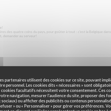
e!
res des quatre coins du pays, pour goûter à tout : c'est la Belgique dans 
t, demander au serveur!
es partenaires utilisent des cookies sur ce site, pouvant impli
e personnel. Les cookies dits « nécessaires » sont obligatoir
 cookies facultatifs nécessitent votre consentement. Ces co
otre navigation, mesurer l'audience du site, proposer des fon
x sociaux) ou afficher des publicités ou contenus personnalisé
 accompagnement
 refuser » ou « Personnaliser » pour gérer vos préférences. V
d'une purée de pommes de terre mélangée à un ou plusieurs légumes de 