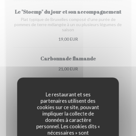
Le "Stoemp" du jour et son accompagnement
Plat typique de Bruxelles composé d'une purée de
pommes de terre mélangée à un ou plusieurs légumes de
saison
19,00 EUR
Carbonnade flamande
21,00 EUR
Waterzooi de poulet
Le restaurant et ses
20,00 EUR
partenaires utilisent des
cookies sur ce site, pouvant
impliquer la collecte de
EN SAISON, DE FIN OCTOBRE À DÉBUT AVRIL
données à caractère
personnel. Les cookies dits «
Chicons gratin
nécessaires » sont