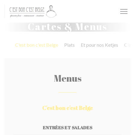
Personnalisation de vos choix en matière de cookies
Cartes & Menus
C'est bon c'est Belge
Plats
Et pour nos Ketjes
C'est
Menus
C'est bon c'est Belge
ENTRÉES ET SALADES