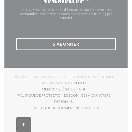
Newsletter
*
Inscrivez-vous à notre lettre d'information pour recevoir des
communications personnalisées et des offres marketing par
courriel.
S'ABONNER
© 2026 C'EST BON C'EST BELGE — CRÉATION DE SITE INTERNET
((OUVRE UNE NOUVELLE 
RESTAURANT AVEC
ZENCHEF
MENTIONS LÉGALES
CGU
((OUVRE UNE NOUVELLE FENÊTRE))
((OUVRE UNE NOUVELLE FEN
POLITIQUE DE PROTECTION DES DONNÉES À CARACTÈRE
((OUVRE UNE NOUVELLE FENÊTRE))
PERSONNEL
POLITIQUE DE COOKIES
ACCESSIBILITE
((OUVRE UNE NOUVELLE FENÊTRE))
((OUVRE UNE NOUVELLE F