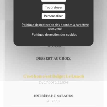
Tout refuser
Stoemp saucisse
Personnaliser
14,00 EUR
Politique de protection des données à caractère
personnel
Politique de gestion des cookies
Vol au vent
14,00 EUR
DESSERT AU CHOIX
C'est bon c'est Belge : Le Lunch
De 17.00€ à 21.00 €
ENTRÉES ET SALADES
Au choix