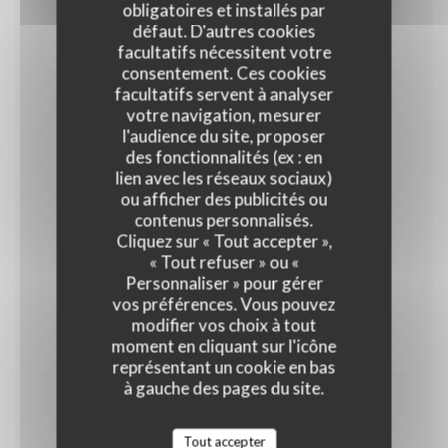
obligatoires et installés par
Endives, jambon, purée, fromage
défaut. D'autres cookies
23,00 EUR
facultatifs nécessitent votre
consentement. Ces cookies
facultatifs servent à analyser
Bruxiflette
votre navigation, mesurer
Pomme de terre, chicons, lardons, fromage
l'audience du site, proposer
des fonctionnalités (ex : en
23,00 EUR
lien avec les réseaux sociaux)
ou afficher des publicités ou
contenus personnalisés.
Et pour nos Ketjes
Cliquez sur « Tout accepter »,
Gamins
« Tout refuser » ou «
Personnaliser » pour gérer
10,00 EUR
vos préférences. Vous pouvez
modifier vos choix à tout
moment en cliquant sur l'icône
PLAT AU CHOIX
représentant un cookie en bas
à gauche des pages du site.
Boulettes tomate
Tout accepter
14,00 EUR