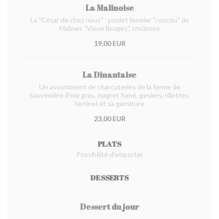
La Malinoise
La "César de chez nous" : poulet fermier "coucou" de
Malines "Vieux Bruges", croûtons
19,00 EUR
La Dinantaise
Un assortiment de charcuteries de la ferme de
Sauvenière (Foie gras, magret fumé, gesiers, rillettes,
terrine) et sa garniture
23,00 EUR
PLATS
Possibilité d'emporter
DESSERTS
Dessert du jour