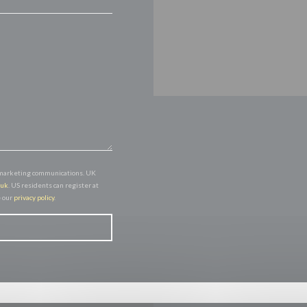
of marketing communications. UK
.uk
. US residents can register at
e our
privacy policy
.