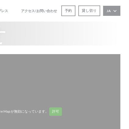
予約
貸し切り
プレス
アクセス/お問い合わせ
JA
((新しいウィンドウで開きます))
((新しいウィンドウで開きます))
せ
ze Map が無効になっています。
許可