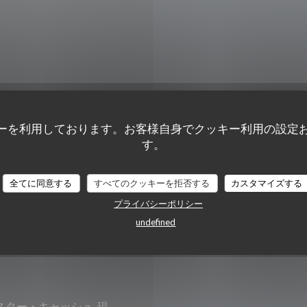
月
-
水
ーを利用しております。お客様自身でクッキー利用の設定
す。
木
-
土
全てに同意する
すべてのクッキーを拒否する
カスタマイズする
ッセン
日曜日
プライバシーポリシー
undefined
, WI-FI, デリ
ミスター・キャッシュ, 現