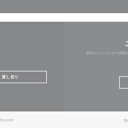
当社のニュースレターを購読
貸し切り
((新しいウィンドウで開きます))
ZENCHEF
免