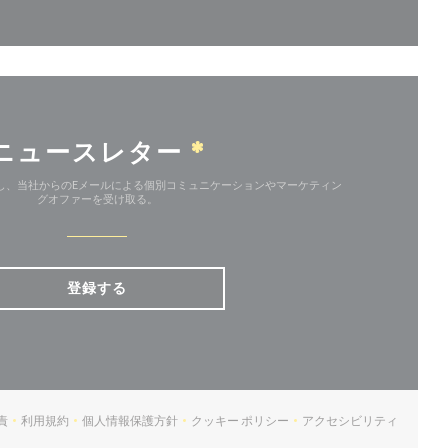
ニュースレター
*
し、当社からのEメールによる個別コミュニケーションやマーケティン
グオファーを受け取る。
登録する
責
利用規約
個人情報保護方針
クッキー ポリシー
アクセシビリティ
((新しいウィンドウで開きます))
((新しいウィンドウで開きます))
((新しいウィンドウで開きます))
((新しいウィンドウで開きます))
((新しいウィンド