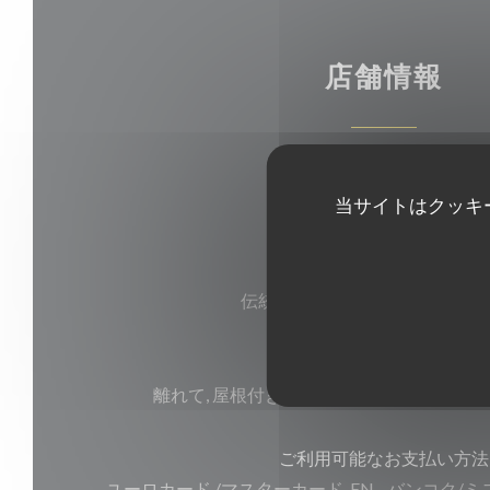
店舗情報
料理
当サイトはクッキ
伝統料理, ベルギーの
ビジネスタイプ
伝統的なレストラン, デリカテ
サービス
離れて, 屋根付きテラス, 貸し切り, 公共の駐車場
ご利用可能なお支払い方法
ユーロカード /マスターカード, EN - バンコク/