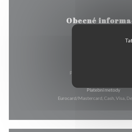
Obecné informa
Tat
Typ podniku
Služby
Private Hire, public parking, W
Platební metody
Eurocard/Mastercard, Cash, Visa, D