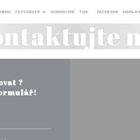
((OTEVŘE S
MENU
FOTOGRAFIE
HODNOCENÍ
TISK
FACEBOOK
MAPA A 
((OTEVŘE SE V NOVÉM OK
ntaktujte 
ovat ?
formulář!