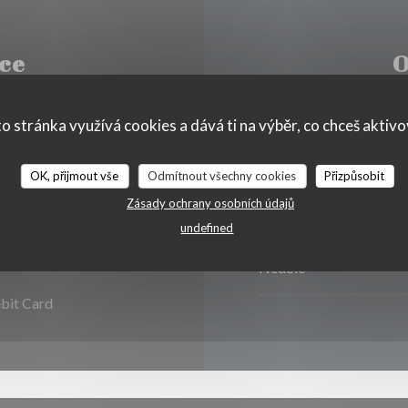
ce
O
o stránka využívá cookies a dává ti na výběr, co chceš aktiv
Pon
-
St�
OK, přijmout vše
Odmítnout všechny cookies
Přizpůsobit
Zásady ochrany osobních údajů
Čt
-
Sob
IFI
undefined
Neděle
ebit Card