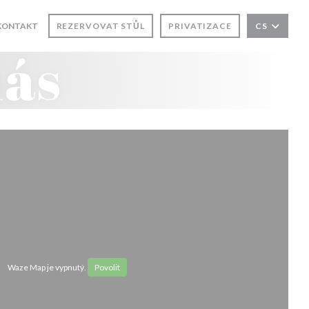
E V NOVÉM OKNĚ))
KONTAKT
REZERVOVAT STŮL
PRIVATIZACE
CS
NĚ))
nás
Waze Map je vypnutý.
Povolit