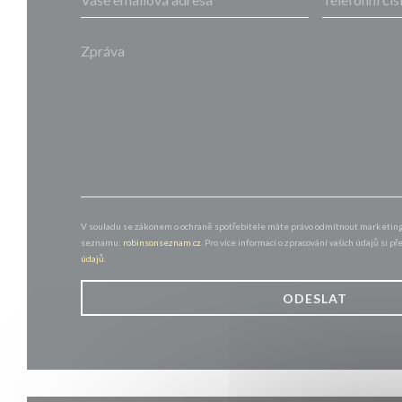
V souladu se zákonem o ochraně spotřebitele máte právo odmítnout marketingo
seznamu:
robinsonseznam.cz
. Pro více informací o zpracování vašich údajů si p
údajů
.