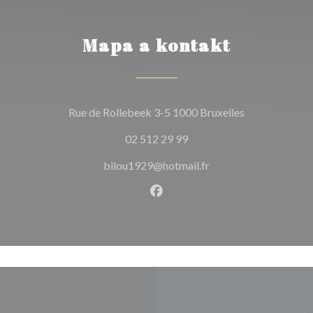
Mapa a kontakt
((otevře se v 
Rue de Rollebeek 3-5 1000 Bruxelles
02 512 29 99
bilou1929@hotmail.fr
Facebook ((otevře se v nové