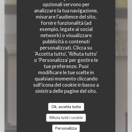
opzionali servono per
analizzare la tua navigazione,
misurare l'audience del sito,
fornire funzionalità (ad
C'est bon c'est belge
esempio, legate ai social
network) o visualizzare
pubblicità o contenuti
TRATTORIA
|
BRUXELLES
personalizzati. Clicca su
'Accetta tutto', 'Rifiuta tutto'
o 'Personalizza' per gestire le
PRENOTA
tue preferenze. Puoi
modificare le tue scelte in
qualsiasi momento cliccando
sull'icona del cookie in basso a
sinistra delle pagine del sito.
Ok, accetta tutto
Rifiuta tutti i cookie
Personalizza