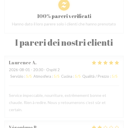
100% pareri verificati
Hanno dato il loro parere solo i clienti che hanno prenotato
I pareri dei nostri clienti
Laurence
A
2026-08-01
- 20:30 - Ospiti 2
Servizio
:
5
/5
Atmosfera
:
5
/5
Cucina
:
5
/5
Qualità / Prezzo
:
5
/5
Service impeccable, nourriture, extrêmement bonne et
chaude. Rien à redire. Nous y retournerons c’est sûr et
certain.
Véronique
B