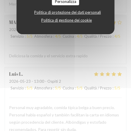
Personalizza
Merci à l'accueil ainsi qu'au service sans fausse note
Politica di protezione dei dati personali
Politica di gestione dei cookie
MARCELA
L
2026-05-24
- 19:00 - Ospiti 2
Servizio
:
5
/5
Atmosfera
:
4
/5
Cucina
:
4
/5
Qualità / Prezzo
:
4
/5
Deliciosa la comida y el servicio extra rapido
Luis
L
2026-05-23
- 13:00 - Ospiti 2
Servizio
:
5
/5
Atmosfera
:
5
/5
Cucina
:
5
/5
Qualità / Prezzo
:
5
/5
Personal muy agradable, comida típica belga a buen precio.
Personal habla español y también facilitan la carta en idiomas
según procedencia del cliente. Albóndigas y estofado
recomendados. Para repetir sin duda.