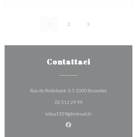
1
2
3
Contattaci
((apre una nuov
Rue de Rollebeek 3-5 1000 Bruxelles
02 512 29 99
bilou1929@hotmail.fr
Facebook ((apre una nuova fi