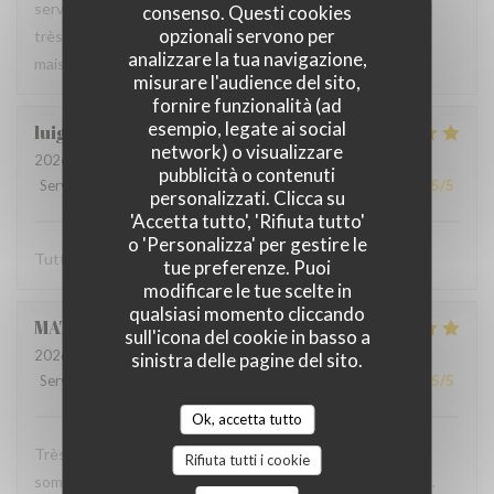
serveur très agréable, les plats sont bien servis et surtout
consenso. Questi cookies
opzionali servono per
très bons. Mention spéciale pour la mousse au chocolat
analizzare la tua navigazione,
maison !
misurare l'audience del sito,
fornire funzionalità (ad
esempio, legate ai social
luigi
R
network) o visualizzare
2026-06-07
- 14:30 - Ospiti 2
pubblicità o contenuti
Servizio
:
5
/5
Atmosfera
:
5
/5
Cucina
:
5
/5
Qualità / Prezzo
:
5
/5
personalizzati. Clicca su
'Accetta tutto', 'Rifiuta tutto'
o 'Personalizza' per gestire le
Tutto molto buono. Carbonade buonissima
tue preferenze. Puoi
modificare le tue scelte in
qualsiasi momento cliccando
MATHIEU
M
sull'icona del cookie in basso a
2026-06-07
- 19:00 - Ospiti 2
sinistra delle pagine del sito.
Servizio
:
5
/5
Atmosfera
:
5
/5
Cucina
:
5
/5
Qualità / Prezzo
:
5
/5
Ok, accetta tutto
Très bonne soirée dans cet établissement où nous nous
Rifiuta tutti i cookie
sommes régalés avec des plats authentiques de Bruxelles.