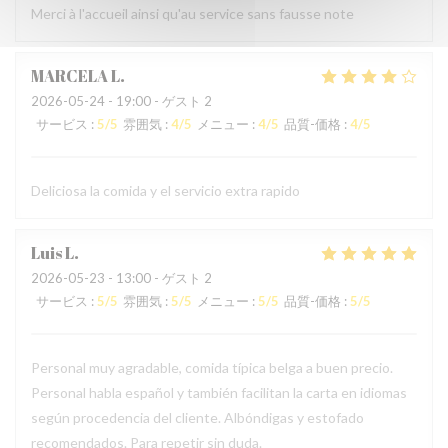
Merci à l'accueil ainsi qu'au service sans fausse note
MARCELA
L
2026-05-24
- 19:00 - ゲスト 2
サービス
:
5
/5
雰囲気
:
4
/5
メニュー
:
4
/5
品質-価格
:
4
/5
Deliciosa la comida y el servicio extra rapido
Luis
L
2026-05-23
- 13:00 - ゲスト 2
サービス
:
5
/5
雰囲気
:
5
/5
メニュー
:
5
/5
品質-価格
:
5
/5
Personal muy agradable, comida típica belga a buen precio.
Personal habla español y también facilitan la carta en idiomas
según procedencia del cliente. Albóndigas y estofado
recomendados. Para repetir sin duda.