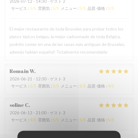
2026-07-12
- 14:30 - ゲスト 2
サービス
:
5
/5
雰囲気
:
5
/5
メニュー
:
5
/5
品質-価格
:
5
/5
El mejor restaurante de toda Bruselas para probar todos los
platos típicos belgas, la mejor carbonnade de toda Bélgica,
podréis comer en una de las casas más antiguas de Bruselas,
además hablan español! Totalmente recomendable
Romain
W
2026-06-21
- 12:30 - ゲスト 3
サービス
:
5
/5
雰囲気
:
5
/5
メニュー
:
5
/5
品質-価格
:
4
/5
soline
C
2026-06-13
- 21:00 - ゲスト 3
サービス
:
4
/5
雰囲気
:
5
/5
メニュー
:
5
/5
品質-価格
:
5
/5