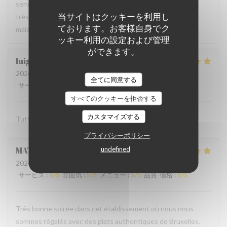
serveur très agréable, les plats sont bien servis et surtout
当サイトはクッキーを利用し
très bons. Mention spéciale pour la mousse au chocolat
ております。お客様自身でク
maison !
ッキー利用の設定および管理
ができます。
luigi
R
2026-06-07
- 14:30 - ゲスト 2
全てに同意する
サービス
:
5
/5
雰囲気
:
5
/5
メニュー
:
5
/5
品質-価格
:
5
/5
すべてのクッキーを拒否する
カスタマイズする
Tutto molto buono. Carbonade buonissima
プライバシーポリシー
undefined
MATHIEU
M
2026-06-07
- 19:00 - ゲスト 2
サービス
:
5
/5
雰囲気
:
5
/5
メニュー
:
5
/5
品質-価格
:
5
/5
Très bonne soirée dans cet établissement où nous nous
sommes régalés avec des plats authentiques de Bruxelles.