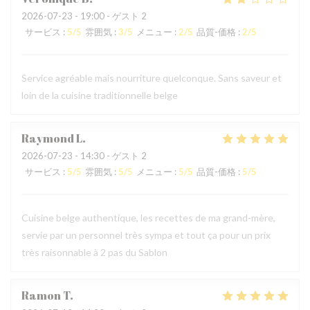
2026-07-23
- 19:00 - ゲスト 2
サービス
:
5
/5
雰囲気
:
3
/5
メニュー
:
2
/5
品質-価格
:
2
/5
Service agréable mais nourriture quelconque. Sans saveur et
loin de la cuisine traditionnelle belge
Raymond
L
2026-07-23
- 14:30 - ゲスト 2
サービス
:
5
/5
雰囲気
:
5
/5
メニュー
:
5
/5
品質-価格
:
5
/5
Cuisine belge authentique, les recettes de ma grand-mère,
servie par un personnel très sympa et tout ça pour un prix
très raisonnable à 2 pas du Sablon
Ramon
T