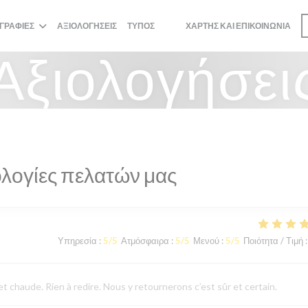
ΓΡΑΦΊΕΣ
ΑΞΙΟΛΟΓΉΣΕΙΣ
ΤΎΠΟΣ
ΧΆΡΤΗΣ ΚΑΙ ΕΠΙΚΟΙΝΩΝΊΑ
((ΑΝΟΊΓΕΙ ΣΕ ΝΈΟ ΠΑΡΆΘΥΡΟ))
((ΑΝΟΊΓΕΙ ΣΕ ΝΈΟ ΠΑΡΆΘΥΡΟ))
Αξιολογήσει
λογίες πελατών μας
Υπηρεσία
:
5
/5
Ατμόσφαιρα
:
5
/5
Μενού
:
5
/5
Ποιότητα / Τιμή
:
 chaude. Rien à redire. Nous y retournerons c’est sûr et certain.