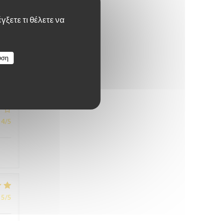
γξετε τι θέλετε να
5
/5
υση
4
/5
5
/5