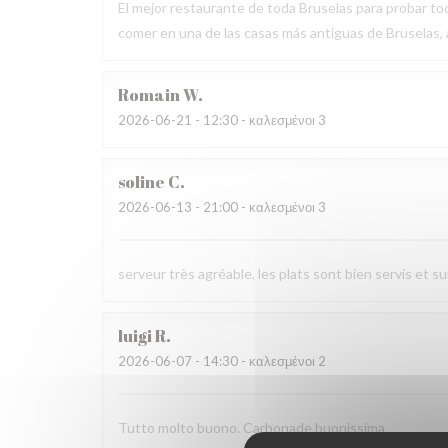
El mejor restaurante de toda Bruselas para probar tod
comer en una de las casas más antiguas de Bruselas
Romain
W
2026-06-21
- 12:30 - καλεσμένοι 3
soline
C
2026-06-13
- 21:00 - καλεσμένοι 3
serveur très agréable, les plats sont bien servis et 
luigi
R
2026-06-07
- 14:30 - καλεσμένοι 2
Tutto molto buono. Carbonade buonissima