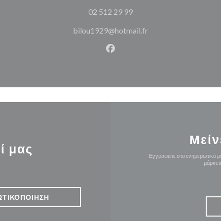
02 512 29 99
bilou1929@hotmail.fr
Facebook ((ανοίγει σε νέο π
Μείν
ί μας
Εγγραφείτε στο ενημερωτικό μα
μάρκετ
ΩΤΙΚΟΠΟΊΗΣΗ