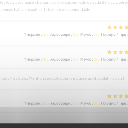
os los platos típicos belgas, la mejor carbonnade de toda Bélgica, podréi
, además hablan español! Totalmente recomendable
Υπηρεσία
:
5
/5
Ατμόσφαιρα
:
5
/5
Μενού
:
5
/5
Ποιότητα / Τιμή
:
Υπηρεσία
:
4
/5
Ατμόσφαιρα
:
5
/5
Μενού
:
5
/5
Ποιότητα / Τιμή
:
surtout très bons. Mention spéciale pour la mousse au chocolat maison !
Υπηρεσία
:
5
/5
Ατμόσφαιρα
:
5
/5
Μενού
:
5
/5
Ποιότητα / Τιμή
: