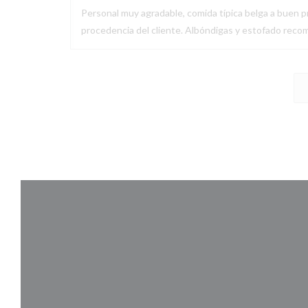
Personal muy agradable, comida típica belga a buen pr
procedencia del cliente. Albóndigas y estofado recom