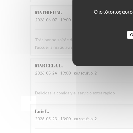
Ο ιστότοπος αυτός
MATHIEU
M
2026-06-07
- 19:00 - καλεσμένοι 2
O
Très bonne soirée dans cet établissement où nous n
l'accueil ainsi qu'au service sans fausse note
MARCELA
L
2026-05-24
- 19:00 - καλεσμένοι 2
Deliciosa la comida y el servicio extra rapido
Luis
L
2026-05-23
- 13:00 - καλεσμένοι 2