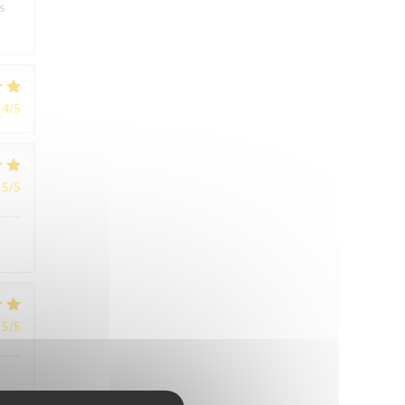
s
4
/5
5
/5
5
/5