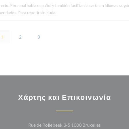
ecio. Personal habla español y también facilitan la carta en idiomas segú
endados. Para repetir sin duda.
1
2
3
Χάρτης και Επικοινωνία
((ανοίγει σε 
Rue de Rollebeek 3-5 1000 Bruxelles