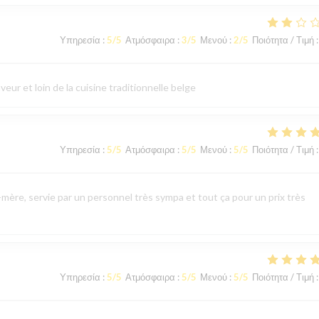
Υπηρεσία
:
5
/5
Ατμόσφαιρα
:
3
/5
Μενού
:
2
/5
Ποιότητα / Τιμή
:
eur et loin de la cuisine traditionnelle belge
Υπηρεσία
:
5
/5
Ατμόσφαιρα
:
5
/5
Μενού
:
5
/5
Ποιότητα / Τιμή
:
mère, servie par un personnel très sympa et tout ça pour un prix très
Υπηρεσία
:
5
/5
Ατμόσφαιρα
:
5
/5
Μενού
:
5
/5
Ποιότητα / Τιμή
: