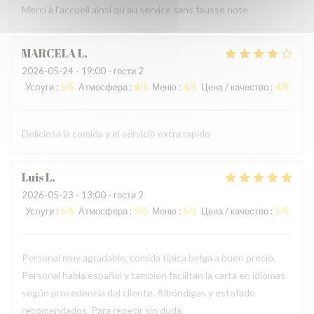
Merci à l'accueil ainsi qu'au service sans fausse note
MARCELA
L
2026-05-24
- 19:00 - гости 2
Услуги
:
5
/5
Атмосфера
:
4
/5
Меню
:
4
/5
Цена / качество
:
4
/5
Deliciosa la comida y el servicio extra rapido
Luis
L
2026-05-23
- 13:00 - гости 2
Услуги
:
5
/5
Атмосфера
:
5
/5
Меню
:
5
/5
Цена / качество
:
5
/5
Personal muy agradable, comida típica belga a buen precio.
Personal habla español y también facilitan la carta en idiomas
según procedencia del cliente. Albóndigas y estofado
recomendados. Para repetir sin duda.