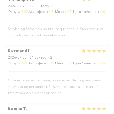
2026-07-23
- 19:00 - гости 2
Услуги
:
5
/5
Атмосфера
:
3
/5
Меню
:
2
/5
Цена / качество
:
2
/5
Service agréable mais nourriture quelconque. Sans saveur et
loin de la cuisine traditionnelle belge
Raymond
L
2026-07-23
- 14:30 - гости 2
Услуги
:
5
/5
Атмосфера
:
5
/5
Меню
:
5
/5
Цена / качество
:
5
/5
Cuisine belge authentique, les recettes de ma grand-mère,
servie par un personnel très sympa et tout ça pour un prix
très raisonnable à 2 pas du Sablon
Ramon
T