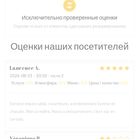
Исключительно проверенные оценки
Оценки только от клиентов, сделавших резервирование
Оценки наших посетителей
Laurence
A
2026-08-01
- 20:30 - гости 2
Услуги
:
5
/5
Атмосфера
:
5
/5
Меню
:
5
/5
Цена / качество
:
5
/5
Service impeccable, nourriture, extrêmement bonne et
chaude. Rien à redire. Nous y retournerons c’est sûr et
certain.
Véronique
B