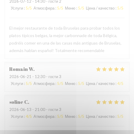
2026-07-12
- 14:30 - гости 2
Услуги
:
5
/5
Атмосфера
:
5
/5
Меню
:
5
/5
Цена / качество
:
5
/5
El mejor restaurante de toda Bruselas para probar todos los
platos típicos belgas, la mejor carbonnade de toda Bélgica,
podréis comer en una de las casas más antiguas de Bruselas,
además hablan español! Totalmente recomendable
Romain
W
2026-06-21
- 12:30 - гости 3
Услуги
:
5
/5
Атмосфера
:
5
/5
Меню
:
5
/5
Цена / качество
:
4
/5
soline
C
2026-06-13
- 21:00 - гости 3
Услуги
:
4
/5
Атмосфера
:
5
/5
Меню
:
5
/5
Цена / качество
:
5
/5