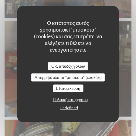
Ο ιστότοπος αυτός
χρησιμοποιεί "μπισκότα"
(cookies) και σας επιτρέπει να
ελέγξετε τι θέλετε να
ενεργοποιήσετε
OK, αποδοχή όλων
Απόρριψε όλα τα "μπισκότα" (cookies)
Εξατομίκευση
Πολιτική απορρήτου
undefined