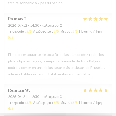
très raisonnable à 2 pas du Sablon
Ramon
T
2026-07-12
- 14:30 - καλεσμένοι 2
Υπηρεσία
:
5
/5
Ατμόσφαιρα
:
5
/5
Μενού
:
5
/5
Ποιότητα / Τιμή
:
5
/5
El mejor restaurante de toda Bruselas para probar todos los
platos típicos belgas, la mejor carbonnade de toda Bélgica,
podréis comer en una de las casas más antiguas de Bruselas,
además hablan español! Totalmente recomendable
Romain
W
2026-06-21
- 12:30 - καλεσμένοι 3
Υπηρεσία
:
5
/5
Ατμόσφαιρα
:
5
/5
Μενού
:
5
/5
Ποιότητα / Τιμή
:
4
/5