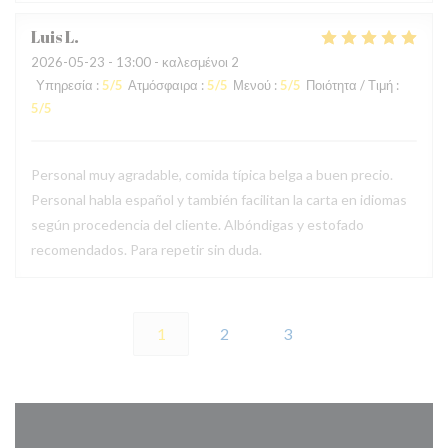
Luis
L
2026-05-23
- 13:00 - καλεσμένοι 2
Υπηρεσία
:
5
/5
Ατμόσφαιρα
:
5
/5
Μενού
:
5
/5
Ποιότητα / Τιμή
:
5
/5
Personal muy agradable, comida típica belga a buen precio.
Personal habla español y también facilitan la carta en idiomas
según procedencia del cliente. Albóndigas y estofado
recomendados. Para repetir sin duda.
1
2
3