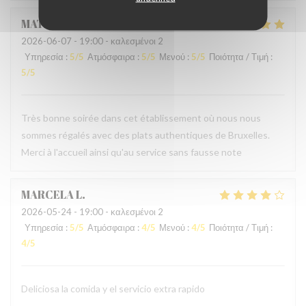
MATHIEU
M
2026-06-07
- 19:00 - καλεσμένοι 2
Υπηρεσία
:
5
/5
Ατμόσφαιρα
:
5
/5
Μενού
:
5
/5
Ποιότητα / Τιμή
:
5
/5
Très bonne soirée dans cet établissement où nous nous
sommes régalés avec des plats authentiques de Bruxelles.
Merci à l'accueil ainsi qu'au service sans fausse note
MARCELA
L
2026-05-24
- 19:00 - καλεσμένοι 2
Υπηρεσία
:
5
/5
Ατμόσφαιρα
:
4
/5
Μενού
:
4
/5
Ποιότητα / Τιμή
:
4
/5
Deliciosa la comida y el servicio extra rapido