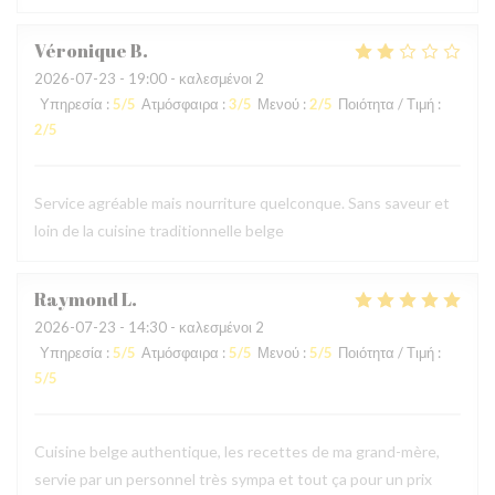
Véronique
B
2026-07-23
- 19:00 - καλεσμένοι 2
Υπηρεσία
:
5
/5
Ατμόσφαιρα
:
3
/5
Μενού
:
2
/5
Ποιότητα / Τιμή
:
2
/5
Service agréable mais nourriture quelconque. Sans saveur et
loin de la cuisine traditionnelle belge
Raymond
L
2026-07-23
- 14:30 - καλεσμένοι 2
Υπηρεσία
:
5
/5
Ατμόσφαιρα
:
5
/5
Μενού
:
5
/5
Ποιότητα / Τιμή
:
5
/5
Cuisine belge authentique, les recettes de ma grand-mère,
servie par un personnel très sympa et tout ça pour un prix