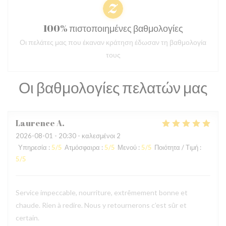
100% πιστοποιημένες βαθμολογίες
Οι πελάτες μας που έκαναν κράτηση έδωσαν τη βαθμολογία
τους
Οι βαθμολογίες πελατών μας
Laurence
A
2026-08-01
- 20:30 - καλεσμένοι 2
Υπηρεσία
:
5
/5
Ατμόσφαιρα
:
5
/5
Μενού
:
5
/5
Ποιότητα / Τιμή
:
5
/5
Service impeccable, nourriture, extrêmement bonne et
chaude. Rien à redire. Nous y retournerons c’est sûr et
certain.