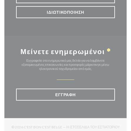
ΙΔΙΩΤΙΚΟΠΟΊΗΣΗ
Μείνετε ενημερωμένοι
*
Εγγραφείτε στο ενημερωτικό μας δελτίο για να λαμβάνετε
εξατομικευμένες επικοινωνίες και προσφορές μάρκετινγκ μέσω
ηλεκτρονικού ταχυδρομείου από εμάς.
ΕΓΓΡΑΦΉ
© 2026 C'EST BON C'EST BELGE — Η ΙΣΤΟΣΕΛΊΔΑ ΤΟΥ ΕΣΤΙΑΤΟΡΊΟΥ