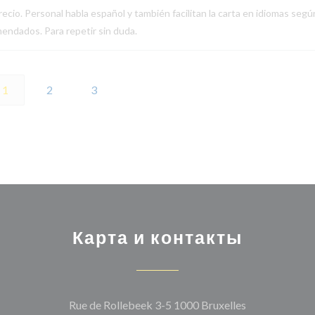
ecio. Personal habla español y también facilitan la carta en idiomas segú
endados. Para repetir sin duda.
1
2
3
Карта и контакты
((открывается
Rue de Rollebeek 3-5 1000 Bruxelles