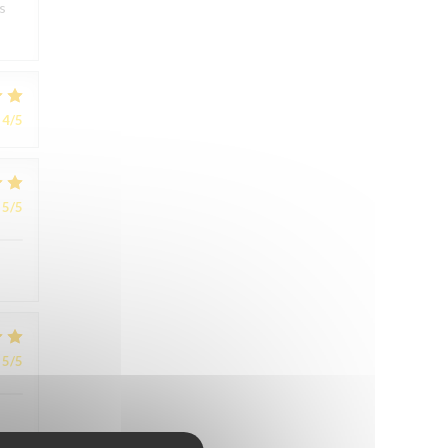
s
4
/5
5
/5
5
/5