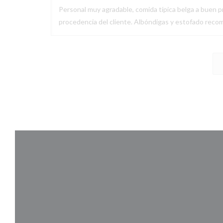
Personal muy agradable, comida típica belga a buen pr
procedencia del cliente. Albóndigas y estofado recom