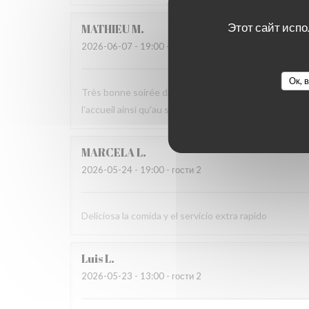
Этот сайт испо
MATHIEU
M
2026-06-07
- 19:00 - гости 2
Ок, 
Très bonne soirée dans cet établissement où nous n
l'accueil ainsi qu'au service sans fausse note
MARCELA
L
2026-05-24
- 19:00 - гости 2
Deliciosa la comida y el servicio extra rapido
Luis
L
2026-05-23
- 13:00 - гости 2