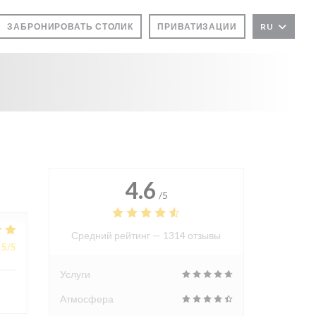
ЗАБРОНИРОВАТЬ СТОЛИК
ПРИВАТИЗАЦИИ
RU
ОКНЕ))
М ОКНЕ))
4.6
/5
Средний рейтинг —
1314 отзывы
5
/5
Услуги
Атмосфера