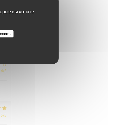
торые вы хотите
5
/5
ровать
4
/5
5
/5