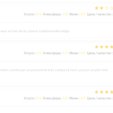
Услуги
:
5
/5
Атмосфера
:
3
/5
Меню
:
2
/5
Цена / качество
:
eur et loin de la cuisine traditionnelle belge
Услуги
:
5
/5
Атмосфера
:
5
/5
Меню
:
5
/5
Цена / качество
:
mère, servie par un personnel très sympa et tout ça pour un prix très
Услуги
:
5
/5
Атмосфера
:
5
/5
Меню
:
5
/5
Цена / качество
: