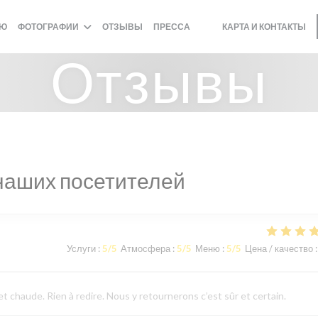
НЮ
ФОТОГРАФИИ
ОТЗЫВЫ
ПРЕССА
КАРТА И КОНТАКТЫ
((ОТКРЫВАЕТСЯ В НОВОМ 
((ОТКРЫВАЕТСЯ В НОВО
Отзывы
наших посетителей
Услуги
:
5
/5
Атмосфера
:
5
/5
Меню
:
5
/5
Цена / качество
:
 chaude. Rien à redire. Nous y retournerons c’est sûr et certain.