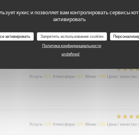
льзует кукис и позволяет вам контролировать сервисы ко
активировать
Услуги
:
5
/5
Атмосфера
:
5
/5
Меню
:
5
/5
Цена / качество
:
все активировать
Запретить использование cookies
Персонализи
ous sommes régalés avec des plats authentiques de Bruxelles. Merci à
Политика конфиденциальности
undefined
Услуги
:
5
/5
Атмосфера
:
4
/5
Меню
:
4
/5
Цена / качество
:
Услуги
:
5
/5
Атмосфера
:
5
/5
Меню
:
5
/5
Цена / качество
: