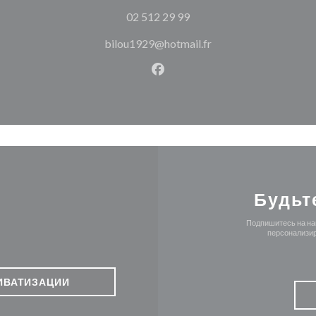
02 512 29 99
bilou1929@hotmail.fr
Facebook ((открывается в н
Будьт
Подпишитесь на наш
персонализир
ИВАТИЗАЦИИ