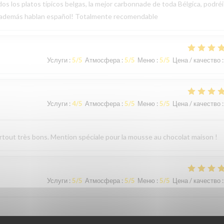
os los platos típicos belgas, la mejor carbonnade de toda Bélgica, podréi
, además hablan español! Totalmente recomendable
Услуги
:
5
/5
Атмосфера
:
5
/5
Меню
:
5
/5
Цена / качество
:
Услуги
:
4
/5
Атмосфера
:
5
/5
Меню
:
5
/5
Цена / качество
:
surtout très bons. Mention spéciale pour la mousse au chocolat maison !
Услуги
:
5
/5
Атмосфера
:
5
/5
Меню
:
5
/5
Цена / качество
: