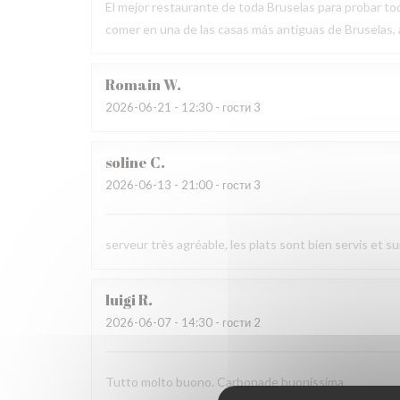
El mejor restaurante de toda Bruselas para probar tod
comer en una de las casas más antiguas de Bruselas
Romain
W
2026-06-21
- 12:30 - гости 3
soline
C
2026-06-13
- 21:00 - гости 3
serveur très agréable, les plats sont bien servis et 
luigi
R
2026-06-07
- 14:30 - гости 2
Tutto molto buono. Carbonade buonissima