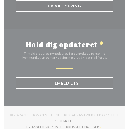
PRIVATISERING
Hold dig opdateret
*
Tilmeld dig vores nyhedsbrev for at modtage personlig
kommunikation og markedsføringstilbud via e-mail fra os.
TILMELD DIG
© 2026 C'EST BON C'EST BELGE — RESTAURANTWEBSTED OPRETTET
((ÅBNER I ET NYT VINDUE))
AF
ZENCHEF
FRITAGELSESKLAUSUL
BRUGSBETINGELSER