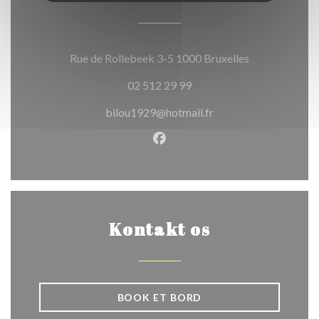
((åbner i et ny
Rue de Rollebeek 3-5 1000 Bruxelles
02 512 29 99
bilou1929@hotmail.fr
Facebook ((åbner i et nyt vin
Kontakt os
BOOK ET BORD