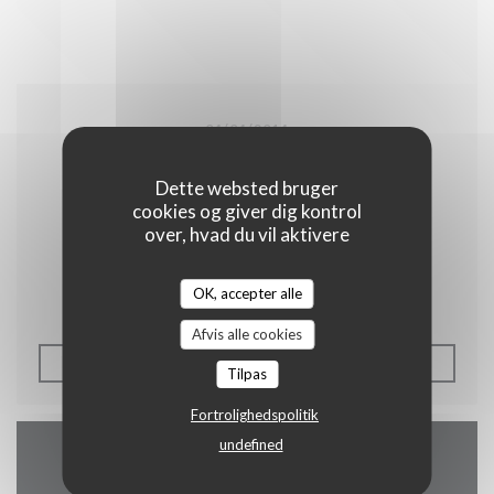
04/04/2014
Les plats pays
Dette websted bruger
cookies og giver dig kontrol
over, hvad du vil aktivere
Plus belge que cette carte ça ne doit pas être
tellement courant.
OK, accepter alle
Afvis alle cookies
((ÅBNER I ET NYT VIND
SE PRESSEARTIKLEN
Tilpas
Fortrolighedspolitik
undefined
Kort og Kontakt