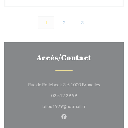
1
2
3
Accès/Contact
((ouvre une no
Rue de Rollebeek 3-5 1000 Bruxelles
02 512 29 99
bilou1929@hotmail.fr
Facebook ((ouvre une nouvel