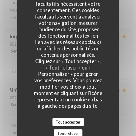
serveur très agréable, les plats sont bien servis et surtout
facultatifs nécessitent votre
consentement. Ces cookies
très bons. Mention spéciale pour la mousse au chocolat
facultatifs servent à analyser
maison !
votre navigation, mesurer
l'audience du site, proposer
des fonctionnalités (ex : en
luigi
R
lien avec les réseaux sociaux)
2026-06-07
- 14:30 - Couverts 2
ou afficher des publicités ou
Service
:
5
/5
Ambiance
:
5
/5
Cuisine
:
5
/5
Qualité / Prix
:
5
/5
contenus personnalisés.
Cliquez sur « Tout accepter »,
« Tout refuser » ou «
Tutto molto buono. Carbonade buonissima
Personnaliser » pour gérer
vos préférences. Vous pouvez
modifier vos choix à tout
MATHIEU
M
moment en cliquant sur l'icône
2026-06-07
- 19:00 - Couverts 2
représentant un cookie en bas
Service
:
5
/5
Ambiance
à gauche des pages du site.
:
5
/5
Cuisine
:
5
/5
Qualité / Prix
:
5
/5
Tout accepter
Très bonne soirée dans cet établissement où nous nous
sommes régalés avec des plats authentiques de Bruxelles.
Tout refuser