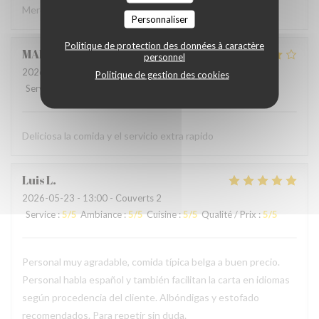
Merci à l'accueil ainsi qu'au service sans fausse note
Personnaliser
Politique de protection des données à caractère
MARCELA
L
personnel
2026-05-24
- 19:00 - Couverts 2
Politique de gestion des cookies
Service
:
5
/5
Ambiance
:
4
/5
Cuisine
:
4
/5
Qualité / Prix
:
4
/5
Deliciosa la comida y el servicio extra rapido
Luis
L
2026-05-23
- 13:00 - Couverts 2
Service
:
5
/5
Ambiance
:
5
/5
Cuisine
:
5
/5
Qualité / Prix
:
5
/5
Personal muy agradable, comida típica belga a buen precio.
Personal habla español y también facilitan la carta en idiomas
según procedencia del cliente. Albóndigas y estofado
recomendados. Para repetir sin duda.