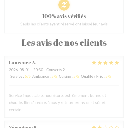
100% avis vérifiés
Seuls les clients ayant réservé ont laissé leur avis
Les avis de nos clients
Laurence
A
2026-08-01
- 20:30 - Couverts 2
Service
:
5
/5
Ambiance
:
5
/5
Cuisine
:
5
/5
Qualité / Prix
:
5
/5
Service impeccable, nourriture, extrêmement bonne et
chaude. Rien à redire. Nous y retournerons c’est sûr et
certain.
Véronique
B