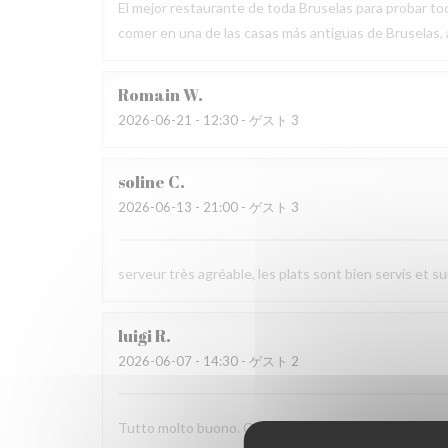
El mejor restaurante de toda Bruselas para probar tod
comer en una de las casas más antiguas de Bruselas
Romain
W
2026-06-21
- 12:30 - ゲスト 3
soline
C
2026-06-13
- 21:00 - ゲスト 3
serveur très agréable, les plats sont bien servis et 
luigi
R
2026-06-07
- 14:30 - ゲスト 2
Tutto molto buono. Carbonade buonissima