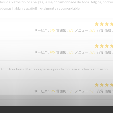
os los platos típicos belgas, la mejor carbonnade de toda Bélgica, podréi
, además hablan español! Totalmente recomendable
サービス
:
5
/5
雰囲気
:
5
/5
メニュー
:
5
/5
品質-価格
:
サービス
:
4
/5
雰囲気
:
5
/5
メニュー
:
5
/5
品質-価格
:
surtout très bons. Mention spéciale pour la mousse au chocolat maison !
サービス
:
5
/5
雰囲気
:
5
/5
メニュー
:
5
/5
品質-価格
: