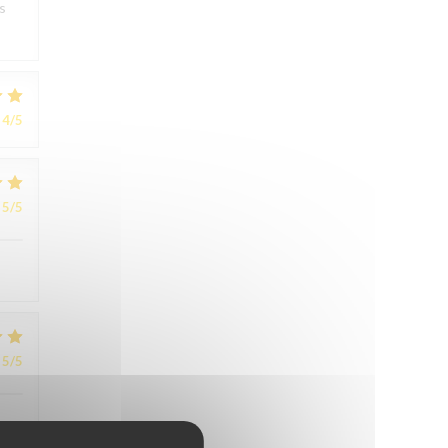
s
4
/5
5
/5
5
/5