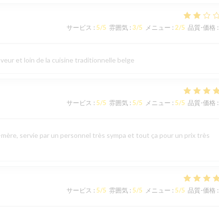
サービス
:
5
/5
雰囲気
:
3
/5
メニュー
:
2
/5
品質-価格
:
eur et loin de la cuisine traditionnelle belge
サービス
:
5
/5
雰囲気
:
5
/5
メニュー
:
5
/5
品質-価格
:
mère, servie par un personnel très sympa et tout ça pour un prix très
サービス
:
5
/5
雰囲気
:
5
/5
メニュー
:
5
/5
品質-価格
: