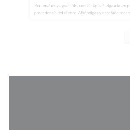
Personal muy agradable, comida típica belga a buen pr
procedencia del cliente. Albóndigas y estofado recom