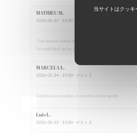
当サイトはクッキ
MATHIEU
M
2026-06-07
- 19:00 - ゲスト 2
Très bonne soirée dans cet établissement où nous n
l'accueil ainsi qu'au service sans fausse note
MARCELA
L
2026-05-24
- 19:00 - ゲスト 2
Deliciosa la comida y el servicio extra rapido
Luis
L
2026-05-23
- 13:00 - ゲスト 2