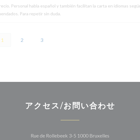
ecio. Personal habla español y también facilitan la carta en idiomas segú
endados. Para repetir sin duda.
1
2
3
アクセス/お問い合わせ
((新しいウィ
Rue de Rollebeek 3-5 1000 Bruxelles