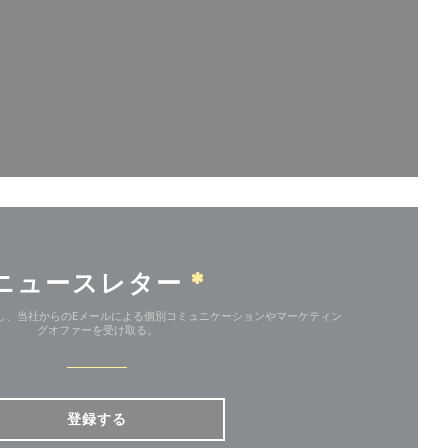
ドウで開きます))
ニュースレター
*
し、当社からのEメールによる個別コミュニケーションやマーケティン
グオファーを受け取る。
登録する