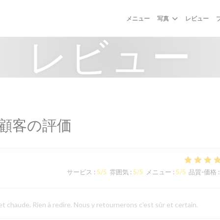
メニュー
写真
レビュー
レビュー
顧客の評価
サービス
:
5
/5
雰囲気
:
5
/5
メニュー
:
5
/5
品質-価格
:
 chaude. Rien à redire. Nous y retournerons c’est sûr et certain.