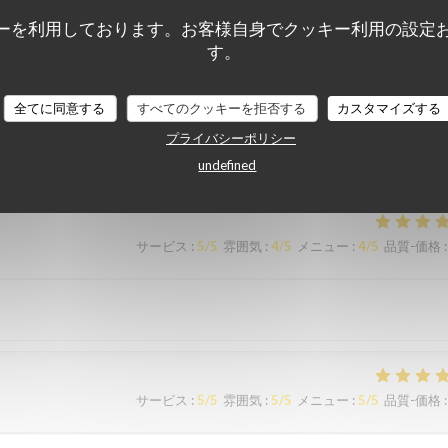
ーを利用しております。お客様自身でクッキー利用の設定
す。
サービス
:
5
/5
雰囲気
:
5
/5
メニュー
:
5
/5
品質-価格
:
全てに同意する
すべてのクッキーを拒否する
カスタマイズする
ous sommes régalés avec des plats authentiques de Bruxelles. Merci à
プライバシーポリシー
undefined
サービス
:
5
/5
雰囲気
:
4
/5
メニュー
:
4
/5
品質-価格
:
サービス
:
5
/5
雰囲気
:
5
/5
メニュー
:
5
/5
品質-価格
: