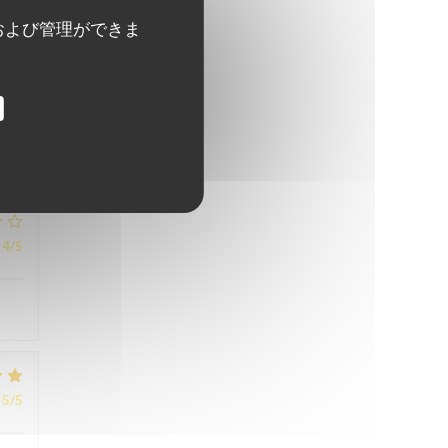
および管理ができま
5
/5
4
/5
5
/5