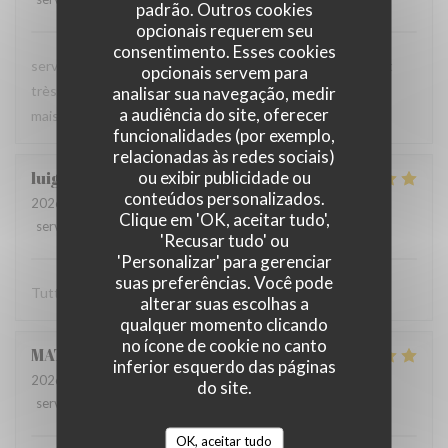
padrão. Outros cookies
opcionais requerem seu
consentimento. Esses cookies
serveur très agréable, les plats sont bien servis et surtout
opcionais servem para
très bons. Mention spéciale pour la mousse au chocolat
analisar sua navegação, medir
a audiência do site, oferecer
maison !
funcionalidades (por exemplo,
relacionadas às redes sociais)
ou exibir publicidade ou
luigi
R
conteúdos personalizados.
2026-06-07
- 14:30 - guests 2
Clique em 'OK, aceitar tudo',
service
:
5
/5
ambience
:
5
/5
menu
:
5
/5
quality_price
:
5
/5
'Recusar tudo' ou
'Personalizar' para gerenciar
suas preferências. Você pode
Tutto molto buono. Carbonade buonissima
alterar suas escolhas a
qualquer momento clicando
no ícone de cookie no canto
MATHIEU
M
inferior esquerdo das páginas
2026-06-07
- 19:00 - guests 2
do site.
service
:
5
/5
ambience
:
5
/5
menu
:
5
/5
quality_price
:
5
/5
OK, aceitar tudo