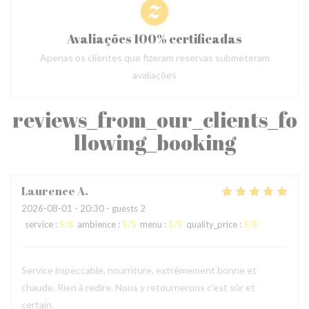
Avaliações 100% certificadas
Apenas os clientes que fizeram reservas submeteram
avaliações
reviews_from_our_clients_fo
llowing_booking
Laurence
A
2026-08-01
- 20:30 - guests 2
service
:
5
/5
ambience
:
5
/5
menu
:
5
/5
quality_price
:
5
/5
Service impeccable, nourriture, extrêmement bonne et
chaude. Rien à redire. Nous y retournerons c’est sûr et
certain.