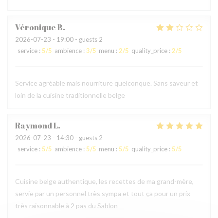
Véronique
B
2026-07-23
- 19:00 - guests 2
service
:
5
/5
ambience
:
3
/5
menu
:
2
/5
quality_price
:
2
/5
Service agréable mais nourriture quelconque. Sans saveur et
loin de la cuisine traditionnelle belge
Raymond
L
2026-07-23
- 14:30 - guests 2
service
:
5
/5
ambience
:
5
/5
menu
:
5
/5
quality_price
:
5
/5
Cuisine belge authentique, les recettes de ma grand-mère,
servie par un personnel très sympa et tout ça pour un prix
très raisonnable à 2 pas du Sablon