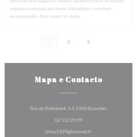
Personal habla español y también facilitan la carta en idiomas
según procedencia del cliente. Albóndigas y estofado
recomendados. Para repetir sin duda.
1
2
3
Mapa e Contacto
((abre numa no
Rue de Rollebeek 3-5 1000 Bruxelles
02 512 29 99
bilou1929@hotmail.fr