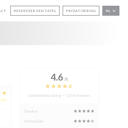
ACT
RESERVEER EEN TAFEL
PRIVATISERING
NL
R))
TER))
4.6
/5
Gemiddelde rating —
1314 reviews
5
/5
Service
Atmosfeer