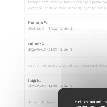
El mejor restaurante de toda Bruselas para probar tod
comer en una de las casas más antiguas de Bruselas
Romain
W
2026-06-21
- 12:30 - Gasten 3
soline
C
2026-06-13
- 21:00 - Gasten 3
serveur très agréable, les plats sont bien servis et 
luigi
R
2026-06-07
- 14:30 - Gasten 2
Het restaurant en 
Tutto molto buono. Carbonade buonissima
van persoonsgegev