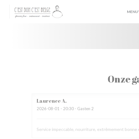
Cookies beheer paneel
MENU'
Onze g
Laurence
A
2026-08-01
- 20:30 - Gasten 2
Service impeccable, nourriture, extrêmement bonne et