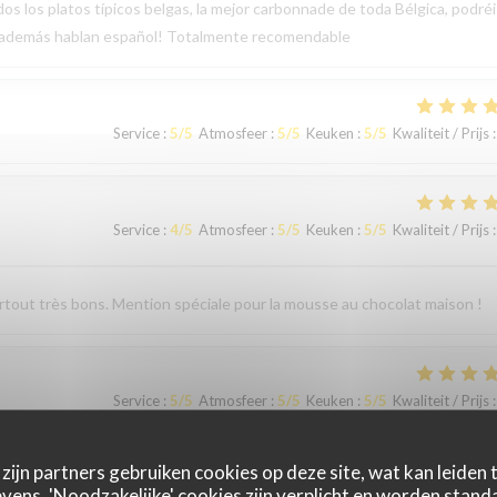
os los platos típicos belgas, la mejor carbonnade de toda Bélgica, podréi
, además hablan español! Totalmente recomendable
Service
:
5
/5
Atmosfeer
:
5
/5
Keuken
:
5
/5
Kwaliteit / Prijs
:
Service
:
4
/5
Atmosfeer
:
5
/5
Keuken
:
5
/5
Kwaliteit / Prijs
:
surtout très bons. Mention spéciale pour la mousse au chocolat maison !
Service
:
5
/5
Atmosfeer
:
5
/5
Keuken
:
5
/5
Kwaliteit / Prijs
:
zijn partners gebruiken cookies op deze site, wat kan leiden
ens. 'Noodzakelijke' cookies zijn verplicht en worden standa