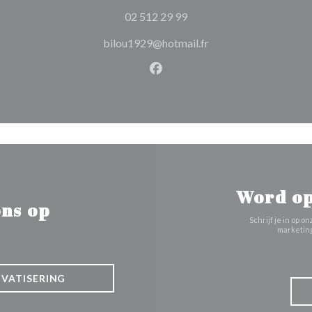
02 512 29 99
bilou1929@hotmail.fr
Facebook ((opent in een nie
Word op
ns op
Schrijf je in op
marketing
IVATISERING