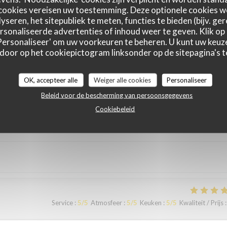
cookies vereisen uw toestemming. Deze optionele cookies 
yseren, het sitepubliek te meten, functies te bieden (bijv. ge
sonaliseerde advertenties of inhoud weer te geven. Klik op '
Service
:
5
/5
Atmosfeer
:
5
/5
Keuken
:
5
/5
Kwaliteit / Prijs
:
 'Personaliseer' om uw voorkeuren te beheren. U kunt uw keu
 door op het cookiepictogram linksonder op de sitepagina's te
ous sommes régalés avec des plats authentiques de Bruxelles. Merci à
OK, accepteer alle
Weiger alle cookies
Personaliseer
Beleid voor de bescherming van persoonsgegevens
Cookiebeleid
Service
:
5
/5
Atmosfeer
:
4
/5
Keuken
:
4
/5
Kwaliteit / Prijs
:
Service
:
5
/5
Atmosfeer
:
5
/5
Keuken
:
5
/5
Kwaliteit / Prijs
: