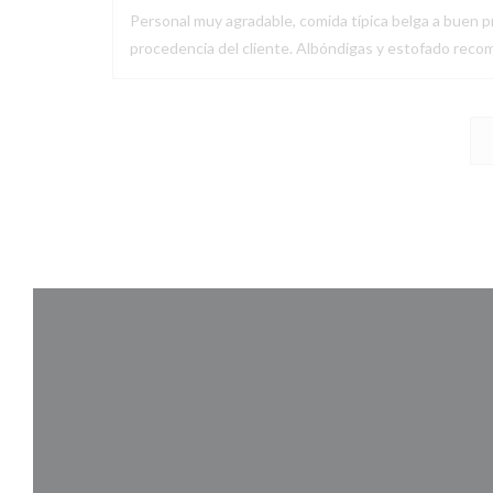
Personal muy agradable, comida típica belga a buen pr
procedencia del cliente. Albóndigas y estofado recom