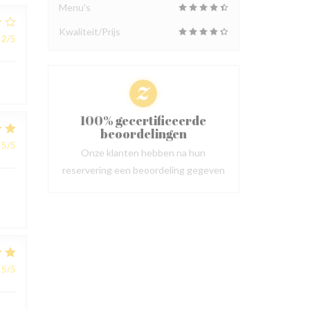
Menu's
Kwaliteit/Prijs
2
/5
100% gecertificeerde
beoordelingen
5
/5
Onze klanten hebben na hun
reservering een beoordeling gegeven
5
/5