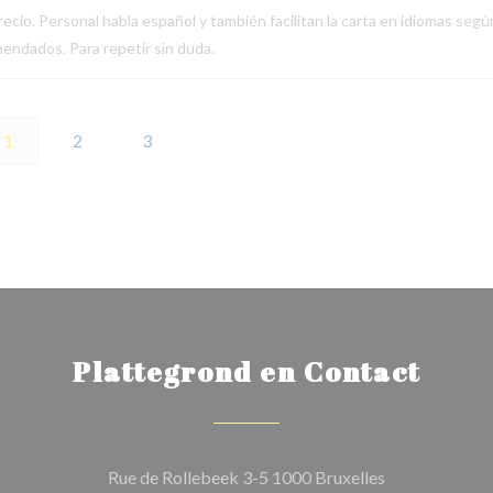
ecio. Personal habla español y también facilitan la carta en idiomas segú
endados. Para repetir sin duda.
1
2
3
Plattegrond en Contact
((opent in een
Rue de Rollebeek 3-5 1000 Bruxelles