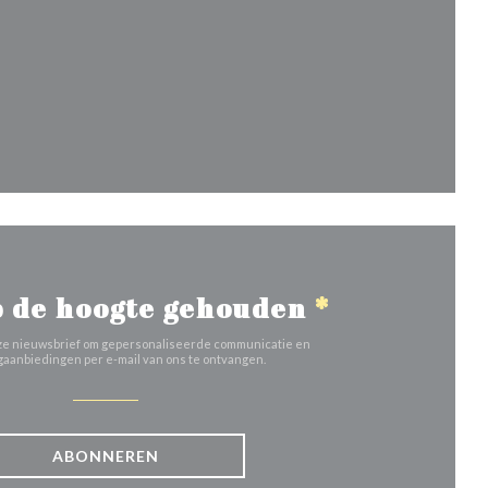
uw venster))
 de hoogte gehouden
*
 onze nieuwsbrief om gepersonaliseerde communicatie en
aanbiedingen per e-mail van ons te ontvangen.
ABONNEREN