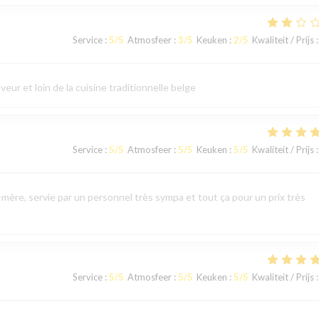
Service
:
5
/5
Atmosfeer
:
3
/5
Keuken
:
2
/5
Kwaliteit / Prijs
:
eur et loin de la cuisine traditionnelle belge
Service
:
5
/5
Atmosfeer
:
5
/5
Keuken
:
5
/5
Kwaliteit / Prijs
:
mère, servie par un personnel très sympa et tout ça pour un prix très
Service
:
5
/5
Atmosfeer
:
5
/5
Keuken
:
5
/5
Kwaliteit / Prijs
: