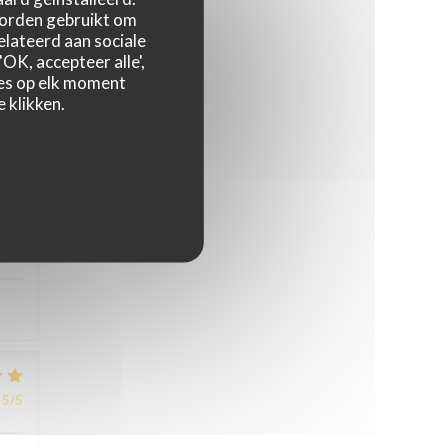
worden gebruikt om
relateerd aan sociale
OK, accepteer alle',
5
/5
zes op elk moment
 klikken.
4
/5
5
/5