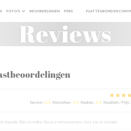
S
FOTO'S
BEOORDELINGEN
PERS
PLATTEGROND EN CONT
((OPENT IN EEN NIEUW VENSTE
((OPENT IN EEN NIEUW VENS
Reviews
astbeoordelingen
Service
:
5
/5
Atmosfeer
:
5
/5
Keuken
:
5
/5
Kwaliteit / Prijs
:
 chaude. Rien à redire. Nous y retournerons c’est sûr et certain.