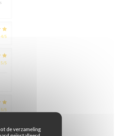
s
4
/5
5
/5
5
/5
 tot de verzameling
ard geïnstalleerd.