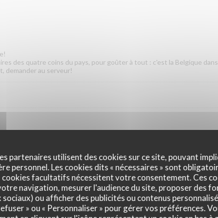
e!
res des quatre coins du pays, pour goûter à tout : c'est la Belgique dans 
t, demander au serveur!
es partenaires utilisent des cookies sur ce site, pouvant impli
e personnel. Les cookies dits « nécessaires » sont obligatoir
 cookies facultatifs nécessitent votre consentement. Ces co
otre navigation, mesurer l'audience du site, proposer des fon
x sociaux) ou afficher des publicités ou contenus personnalisé
 accompagnement
 refuser » ou « Personnaliser » pour gérer vos préférences. V
d'une purée de pommes de terre mélangée à un ou plusieurs légumes de 