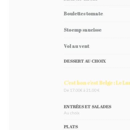
Boulettes tomate
Stoemp saucisse
Vol au vent
DESSERT AU CHOIX
C'est bon c'est Belge : Le L
De 17.00€ à 21.00 €
ENTRÉES ET SALADES
Au choix
PLATS