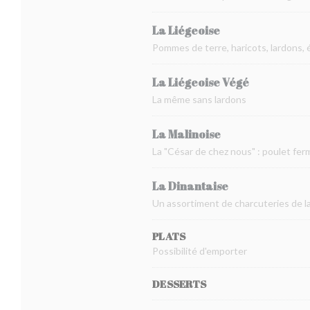
La Liégeoise
Pommes de terre, haricots, lardons, 
La Liégeoise Végé
La même sans lardons
La Malinoise
La "César de chez nous" : poulet fer
La Dinantaise
Un assortiment de charcuteries de la 
PLATS
Possibilité d'emporter
DESSERTS