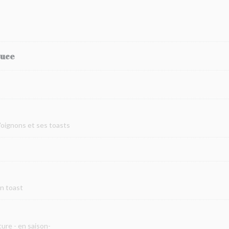
auce
d'oignons et ses toasts
on toast
ure - en saison-