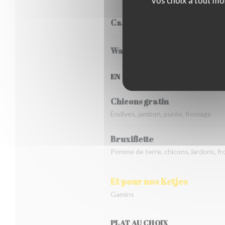
vos choix à tout mo
Carbonnade flamande
Waterzooi de poulet
EN SAISON, DE FIN OCTOBRE À
Chicons gratin
Endives, jambon, purée, fromage
Bruxiflette
Pomme de terre, chicons, lardons, f
Et pour nos Ketjes
Gamins
PLAT AU CHOIX