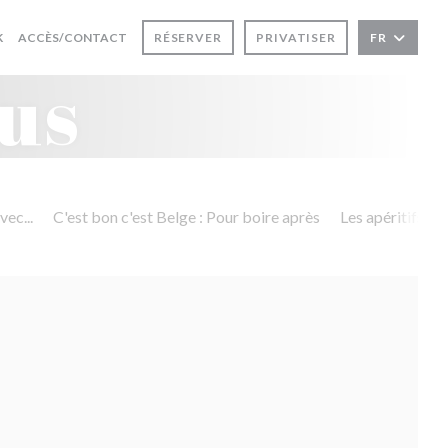
((OUVRE UNE NOUVELLE FENÊTRE))
K
ACCÈS/CONTACT
RÉSERVER
PRIVATISER
FR
 NOUVELLE FENÊTRE))
us
vec...
C'est bon c'est Belge : Pour boire après
Les apéritifs