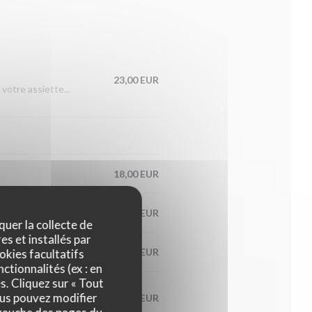
23,00 EUR
votre assiette...
18,00 EUR
20,00 EUR
quer la collecte de
es et installés par
23,00 EUR
okies facultatifs
ctionnalités (ex : en
s. Cliquez sur « Tout
ous pouvez modifier
19,00 EUR
saison