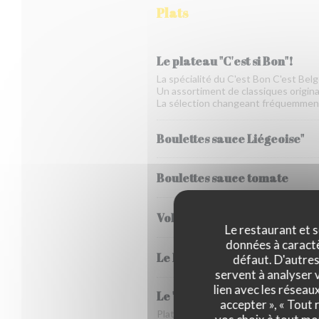
Plats
Le plateau "C'est si Bon"!
La spécialité du C'est Bon C'est Belg
Un assortiment de classiques originai
La sélection changeant fréquemmen
Boulettes sauce Liégeoise"
Boulettes sauce tomate
Vol au vent
Le restaurant et s
données à caractèr
Le Parmentier de poisson
défaut. D'autres
servent à analyser v
lien avec les réseau
Le "Stoemp" du jour et son
accepter », « Tout
Plat typique de Bruxelles composé 