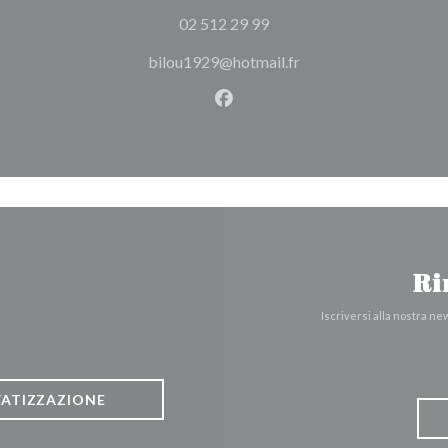
02 512 29 99
bilou1929@hotmail.fr
Facebook ((apre una nuova fi
Ri
Iscriversi alla nostra n
VATIZZAZIONE