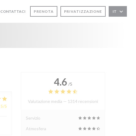
CONTATTACI
PRENOTA
PRIVATIZZAZIONE
IT
RE UNA NUOVA FINESTRA))
APRE UNA NUOVA FINESTRA))
4.6
/5
Valutazione media —
1314 recensioni
5
/5
Servizio
Atmosfera