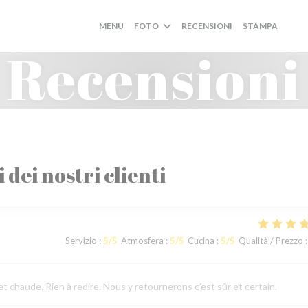
MENU
FOTO
RECENSIONI
STAMPA
((AP
((
Recensioni
i dei nostri clienti
Servizio
:
5
/5
Atmosfera
:
5
/5
Cucina
:
5
/5
Qualità / Prezzo
:
 chaude. Rien à redire. Nous y retournerons c’est sûr et certain.