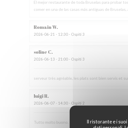
El mejor restaurante de toda Bruselas para probar tod
comer en una de las casas más antiguas de Bruselas
Romain
W
2026-06-21
- 12:30 - Ospiti 3
soline
C
2026-06-13
- 21:00 - Ospiti 3
serveur très agréable, les plats sont bien servis et 
luigi
R
2026-06-07
- 14:30 - Ospiti 2
Il ristorante e i su
Tutto molto buono. Carbonade buonissima
dati personali. 