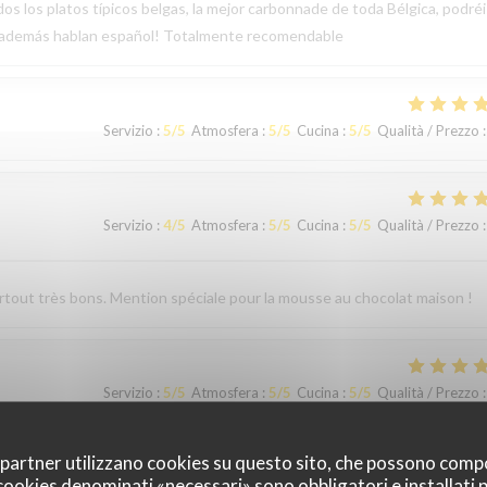
os los platos típicos belgas, la mejor carbonnade de toda Bélgica, podréi
, además hablan español! Totalmente recomendable
Servizio
:
5
/5
Atmosfera
:
5
/5
Cucina
:
5
/5
Qualità / Prezzo
:
Servizio
:
4
/5
Atmosfera
:
5
/5
Cucina
:
5
/5
Qualità / Prezzo
:
surtout très bons. Mention spéciale pour la mousse au chocolat maison !
Servizio
:
5
/5
Atmosfera
:
5
/5
Cucina
:
5
/5
Qualità / Prezzo
:
oi partner utilizzano cookies su questo sito, che possono comp
I cookies denominati «necessari» sono obbligatori e installati