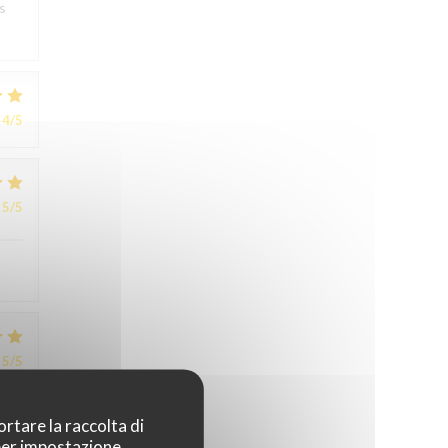
s
4
/5
5
/5
5
/5
ortare la raccolta di
 per impostazione