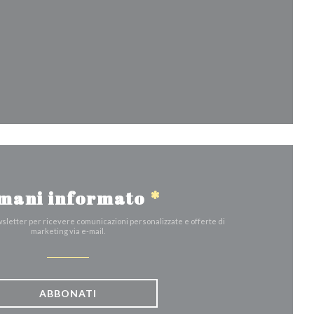
nestra))
mani informato
*
ewsletter per ricevere comunicazioni personalizzate e offerte di
marketing via e-mail.
ABBONATI