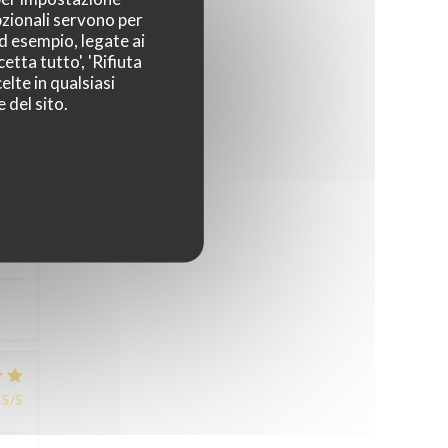
pzionali servono per
ad esempio, legate ai
etta tutto', 'Rifiuta
5
/5
elte in qualsiasi
 del sito.
4
/5
5
/5