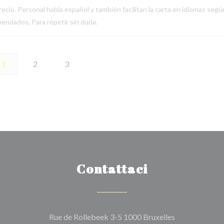
ecio. Personal habla español y también facilitan la carta en idiomas segú
endados. Para repetir sin duda.
1
2
3
Contattaci
((apre una nuov
Rue de Rollebeek 3-5 1000 Bruxelles