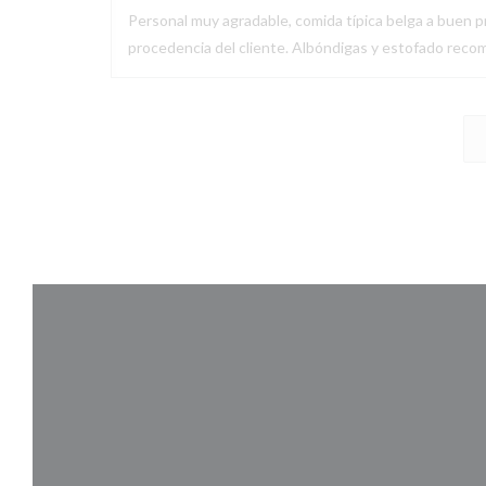
Personal muy agradable, comida típica belga a buen pr
procedencia del cliente. Albóndigas y estofado recom