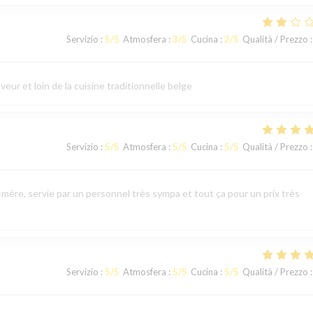
Servizio
:
5
/5
Atmosfera
:
3
/5
Cucina
:
2
/5
Qualità / Prezzo
:
eur et loin de la cuisine traditionnelle belge
Servizio
:
5
/5
Atmosfera
:
5
/5
Cucina
:
5
/5
Qualità / Prezzo
:
mère, servie par un personnel très sympa et tout ça pour un prix très
Servizio
:
5
/5
Atmosfera
:
5
/5
Cucina
:
5
/5
Qualità / Prezzo
: