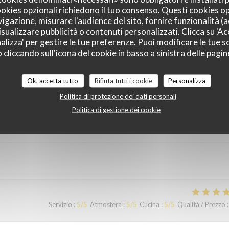
cookies opzionali richiedono il tuo consenso. Questi cookies o
vigazione, misurare l'audience del sito, fornire funzionalità (
sualizzare pubblicità o contenuti personalizzati. Clicca su 'Acc
Servizio
:
5
/5
Atmosfera
:
5
/5
Cucina
:
5
/5
Qualità / Prezzo
:
alizza' per gestire le tue preferenze. Puoi modificare le tue sc
liccando sull'icona del cookie in basso a sinistra delle pagine
ous sommes régalés avec des plats authentiques de Bruxelles. Merci à
Ok, accetta tutto
Rifiuta tutti i cookie
Personalizza
Politica di protezione dei dati personali
Politica di gestione dei cookie
Servizio
:
5
/5
Atmosfera
:
4
/5
Cucina
:
4
/5
Qualità / Prezzo
:
Servizio
:
5
/5
Atmosfera
:
5
/5
Cucina
:
5
/5
Qualità / Prezzo
: