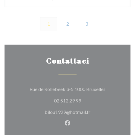
1
2
3
Contattaci
((apre una nuov
Rue de Rollebeek 3-5 1000 Bruxelles
02 512 29 99
bilou1929@hotmail.fr
Facebook ((apre una nuova fi