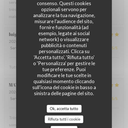
serveur très agréable, les plats sont bien servis et surtout
consenso. Questi cookies
opzionali servono per
très bons. Mention spéciale pour la mousse au chocolat
analizzare la tua navigazione,
maison !
misurare l'audience del sito,
fornire funzionalità (ad
esempio, legate ai social
luigi
R
network) o visualizzare
2026-06-07
- 14:30 - Ospiti 2
pubblicità o contenuti
Servizio
:
5
/5
Atmosfera
:
5
/5
Cucina
:
5
/5
Qualità / Prezzo
:
5
/5
personalizzati. Clicca su
'Accetta tutto', 'Rifiuta tutto'
o 'Personalizza' per gestire le
Tutto molto buono. Carbonade buonissima
tue preferenze. Puoi
modificare le tue scelte in
qualsiasi momento cliccando
MATHIEU
M
sull'icona del cookie in basso a
2026-06-07
- 19:00 - Ospiti 2
sinistra delle pagine del sito.
Servizio
:
5
/5
Atmosfera
:
5
/5
Cucina
:
5
/5
Qualità / Prezzo
:
5
/5
Ok, accetta tutto
Très bonne soirée dans cet établissement où nous nous
Rifiuta tutti i cookie
sommes régalés avec des plats authentiques de Bruxelles.