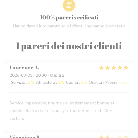
100% pareri verificati
Hanno dato il loro parere solo i clienti che hanno prenotato
I pareri dei nostri clienti
Laurence
A
2026-08-01
- 20:30 - Ospiti 2
Servizio
:
5
/5
Atmosfera
:
5
/5
Cucina
:
5
/5
Qualità / Prezzo
:
5
/5
Service impeccable, nourriture, extrêmement bonne et
chaude. Rien à redire. Nous y retournerons c’est sûr et
certain.
Véronique
B