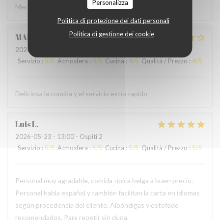
Personalizza
Merci à l'accueil ainsi qu'au service sans fausse note
Politica di protezione dei dati personali
Politica di gestione dei cookie
MARCELA
L
2026-05-24
- 19:00 - Ospiti 2
Servizio
:
5
/5
Atmosfera
:
4
/5
Cucina
:
4
/5
Qualità / Prezzo
:
4
/5
Deliciosa la comida y el servicio extra rapido
Luis
L
2026-05-23
- 13:00 - Ospiti 2
Servizio
:
5
/5
Atmosfera
:
5
/5
Cucina
:
5
/5
Qualità / Prezzo
:
5
/5
Personal muy agradable, comida típica belga a buen precio.
Personal habla español y también facilitan la carta en idiomas
según procedencia del cliente. Albóndigas y estofado
recomendados. Para repetir sin duda.