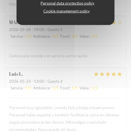
Personal data protection policy
Merci à l'accueil ainsi qu'au service sans fausse note
Cookie management policy
MARCELA
L
2026-05-24
- 19:00 - Guests 2
Service
:
5
/5
Ambiance
:
4
/5
Food
:
4
/5
Value
:
4
/5
Deliciosa la comida y el servicio extra rapido
Luis
L
2026-05-23
- 13:00 - Guests 2
Service
:
5
/5
Ambiance
:
5
/5
Food
:
5
/5
Value
:
5
/5
Personal muy agradable, comida típica belga a buen precio.
Personal habla español y también facilitan la carta en idiomas
según procedencia del cliente. Albóndigas y estofado
recomendados. Para repetir sin duda.