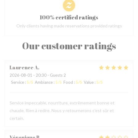
100% certified ratings
Only clients having made reservations provided ratings
Our customer ratings
Laurence
A
2026-08-01
- 20:30 - Guests 2
Service
:
5
/5
Ambiance
:
5
/5
Food
:
5
/5
Value
:
5
/5
Service impeccable, nourriture, extrêmement bonne et
chaude. Rien à redire. Nous y retournerons c’est sûr et
certain.
Véronique
B