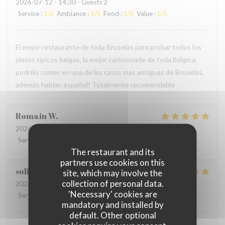
2026-07-12
- 14:30 - Guests 2
Service
:
5
/5
Ambiance
:
5
/5
Food
:
5
/5
Value
:
5
/5
El mejor restaurante de toda Bruselas para probar todos los
platos típicos belgas, la mejor carbonnade de toda Bélgica,
podréis comer en una de las casas más antiguas de Bruselas,
además hablan español! Totalmente recomendable
Romain
W
2026-06-21
- 12:30 - Guests 3
Service
:
5
/5
Ambiance
:
5
/5
Food
:
5
/5
Value
:
4
/5
The restaurant and its
partners use cookies on this
soline
C
site, which may involve the
collection of personal data.
2026-06-13
- 21:00 - Guests 3
'Necessary' cookies are
Service
:
4
/5
Ambiance
:
5
/5
Food
:
5
/5
Value
:
5
/5
mandatory and installed by
default. Other optional