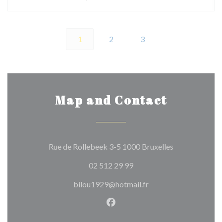
1
2
3
Map and Contact
((opens in a n
Rue de Rollebeek 3-5 1000 Bruxelles
02 512 29 99
bilou1929@hotmail.fr
Facebook ((opens in a new w