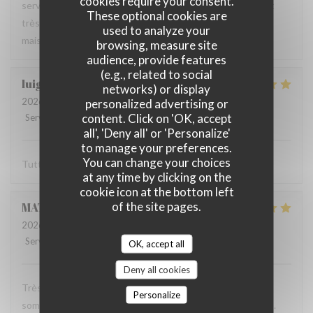
cookies require your consent.
serveur très agréable, les plats sont bien servis et surtout
These optional cookies are
très bons. Mention spéciale pour la mousse au chocolat
used to analyze your
maison !
browsing, measure site
audience, provide features
(e.g., related to social
luigi
R
networks) or display
2026-06-07
- 14:30 - Guests 2
personalized advertising or
content. Click on 'OK, accept
Service
:
5
/5
Ambiance
:
5
/5
Food
:
5
/5
Value
:
5
/5
all', 'Deny all' or 'Personalize'
to manage your preferences.
You can change your choices
Tutto molto buono. Carbonade buonissima
at any time by clicking on the
cookie icon at the bottom left
of the site pages.
MATHIEU
M
2026-06-07
- 19:00 - Guests 2
Service
:
5
/5
Ambiance
:
5
/5
Food
:
5
/5
Value
:
5
/5
OK, accept all
Deny all cookies
Très bonne soirée dans cet établissement où nous nous
Personalize
sommes régalés avec des plats authentiques de Bruxelles.