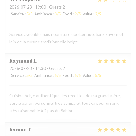
2026-07-23
- 19:00 - Guests 2
Service
:
5
/5
Ambiance
:
3
/5
Food
:
2
/5
Value
:
2
/5
Service agréable mais nourriture quelconque. Sans saveur et
loin de la cuisine traditionnelle belge
Raymond
L
2026-07-23
- 14:30 - Guests 2
Service
:
5
/5
Ambiance
:
5
/5
Food
:
5
/5
Value
:
5
/5
Cuisine belge authentique, les recettes de ma grand-mère,
servie par un personnel très sympa et tout ça pour un prix
très raisonnable à 2 pas du Sablon
Ramon
T