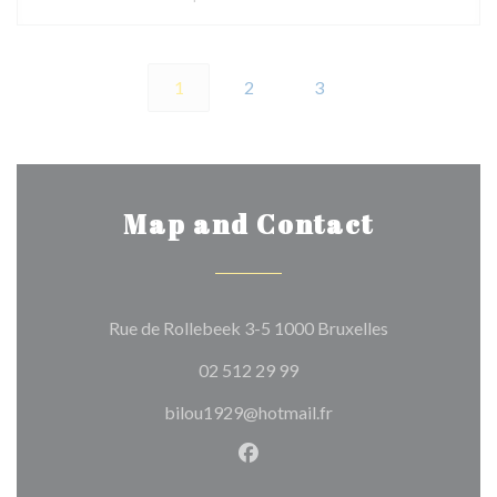
1
2
3
Map and Contact
((opens in a n
Rue de Rollebeek 3-5 1000 Bruxelles
02 512 29 99
bilou1929@hotmail.fr
Facebook ((opens in a new w