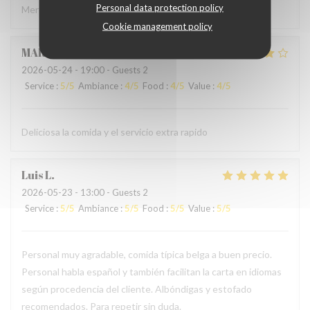
Personal data protection policy
Merci à l'accueil ainsi qu'au service sans fausse note
Cookie management policy
MARCELA
L
2026-05-24
- 19:00 - Guests 2
Service
:
5
/5
Ambiance
:
4
/5
Food
:
4
/5
Value
:
4
/5
Deliciosa la comida y el servicio extra rapido
Luis
L
2026-05-23
- 13:00 - Guests 2
Service
:
5
/5
Ambiance
:
5
/5
Food
:
5
/5
Value
:
5
/5
Personal muy agradable, comida típica belga a buen precio.
Personal habla español y también facilitan la carta en idiomas
según procedencia del cliente. Albóndigas y estofado
recomendados. Para repetir sin duda.