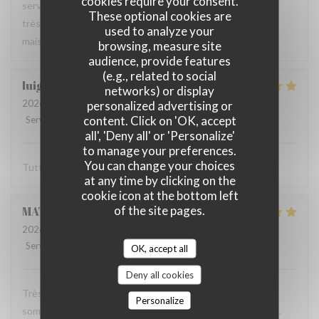
cookies require your consent.
serveur très agréable, les plats sont bien servis et surtout
These optional cookies are
très bons. Mention spéciale pour la mousse au chocolat
used to analyze your
maison !
browsing, measure site
audience, provide features
(e.g., related to social
luigi
R
networks) or display
2026-06-07
- 14:30 - Guests 2
personalized advertising or
content. Click on 'OK, accept
Service
:
5
/5
Ambiance
:
5
/5
Food
:
5
/5
Value
:
5
/5
all', 'Deny all' or 'Personalize'
to manage your preferences.
You can change your choices
Tutto molto buono. Carbonade buonissima
at any time by clicking on the
cookie icon at the bottom left
of the site pages.
MATHIEU
M
2026-06-07
- 19:00 - Guests 2
Service
:
5
/5
Ambiance
:
5
/5
Food
:
5
/5
Value
:
5
/5
OK, accept all
Deny all cookies
Très bonne soirée dans cet établissement où nous nous
Personalize
sommes régalés avec des plats authentiques de Bruxelles.