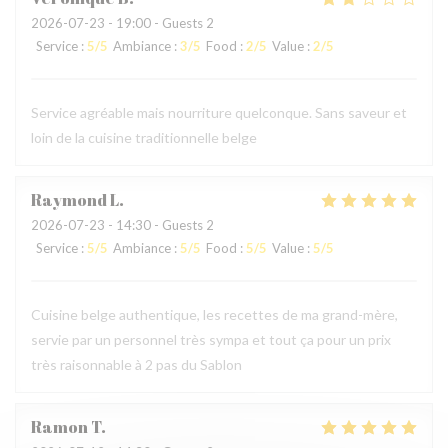
2026-07-23
- 19:00 - Guests 2
Service
:
5
/5
Ambiance
:
3
/5
Food
:
2
/5
Value
:
2
/5
Service agréable mais nourriture quelconque. Sans saveur et
loin de la cuisine traditionnelle belge
Raymond
L
2026-07-23
- 14:30 - Guests 2
Service
:
5
/5
Ambiance
:
5
/5
Food
:
5
/5
Value
:
5
/5
Cuisine belge authentique, les recettes de ma grand-mère,
servie par un personnel très sympa et tout ça pour un prix
très raisonnable à 2 pas du Sablon
Ramon
T