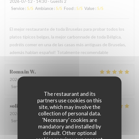
2026-07-12
- 14:30 - Guests 2
Service
:
5
/5
Ambiance
:
5
/5
Food
:
5
/5
Value
:
5
/5
El mejor restaurante de toda Bruselas para probar todos los
platos típicos belgas, la mejor carbonnade de toda Bélgica,
podréis comer en una de las casas más antiguas de Bruselas,
además hablan español! Totalmente recomendable
Romain
W
2026-06-21
- 12:30 - Guests 3
Service
:
5
/5
Ambiance
:
5
/5
Food
:
5
/5
Value
:
4
/5
The restaurant and its
partners use cookies on this
soline
C
site, which may involve the
collection of personal data.
2026-06-13
- 21:00 - Guests 3
'Necessary' cookies are
Service
:
4
/5
Ambiance
:
5
/5
Food
:
5
/5
Value
:
5
/5
mandatory and installed by
default. Other optional