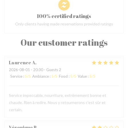
100% certified ratings
Only clients having made reservations provided ratings
Our customer ratings
Laurence
A
2026-08-01
- 20:30 - Guests 2
Service
:
5
/5
Ambiance
:
5
/5
Food
:
5
/5
Value
:
5
/5
Service impeccable, nourriture, extrêmement bonne et
chaude. Rien à redire. Nous y retournerons c’est sûr et
certain.
Véronique
B